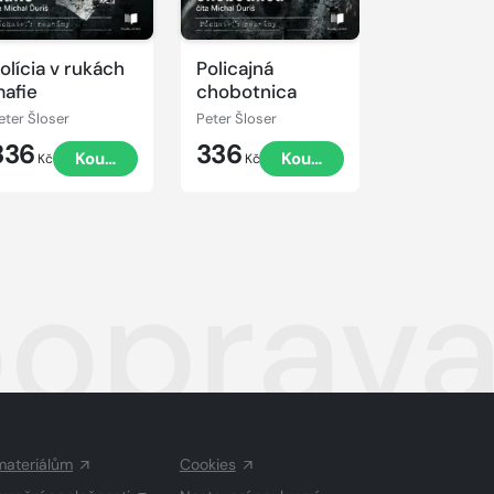
olícia v rukách
Policajná
afie
chobotnica
eter Šloser
Peter Šloser
336
336
Koupit
Koupit
Kč
Kč
poprav
materiálům
Cookies