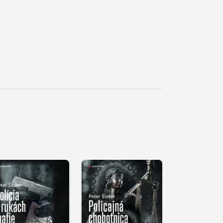
řehrát
kázku