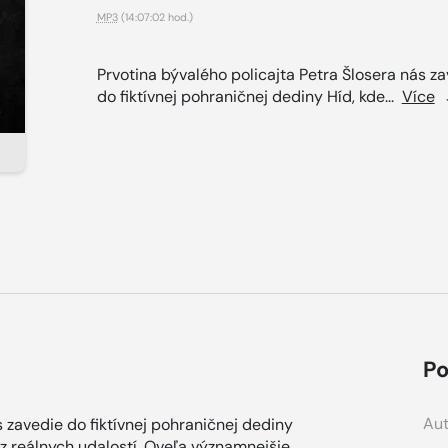
MP3
(14:07:02 hod.)
Prvotina bývalého policajta Petra Šlosera nás z
do fiktívnej pohraničnej dediny Híd, kde...
Více
Po
Aut
s zavedie do fiktívnej pohraničnej dediny
 z reálnych udalostí. Oveľa významnejšie