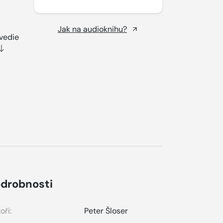
Jak na audioknihu?
avedie
drobnosti
oři:
Peter Šloser