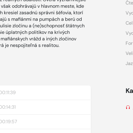
Čte
a však odohrávajú v hlavnom meste, kde
h kresiel zasadnú správni šéfovia, ktorí
Vyd
távajú s mafiánmi na pumpách a berú od
Cel
kulisie zločinu a (ne)schopnosť štátnych
nie úplatných politikov na krivých
Vy
í mafiánskych vrážd a iných zločinov
For
 je nespojiteľná s realitou.
Vel
Jaz
Ka
00:11:39
00:14:31
00:19:57