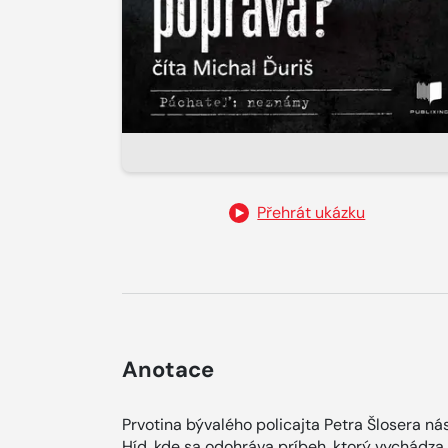
Přehrát ukázku
Anotace
Prvotina bývalého policajta Petra Šlosera ná
Híd, kde sa odohráva príbeh, ktorý vychádza