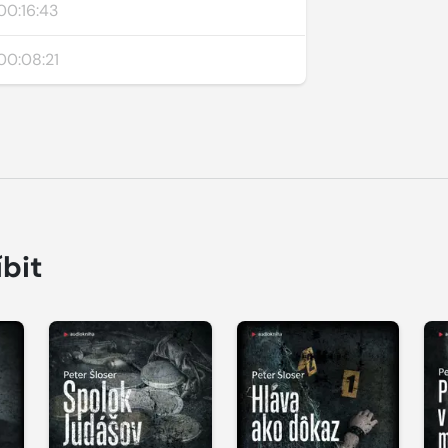
00:16:43
00:08:21
íbit
Přehrát
Přehrát
P
ukázku
ukázku
u