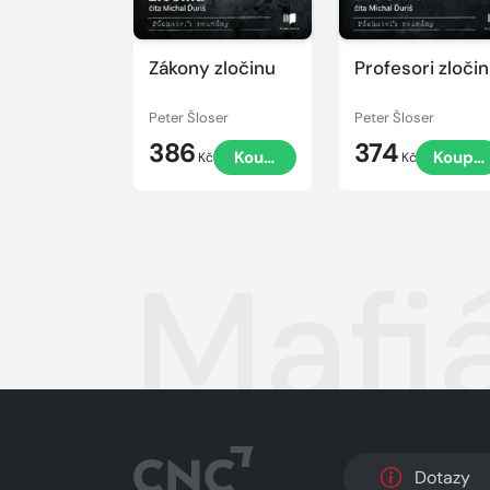
Zákony zločinu
Profesori zloči
Peter Šloser
Peter Šloser
386
374
Koupit
Koupit
Kč
Kč
Mafi
Dotazy