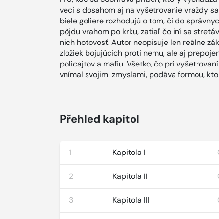
veci s dosahom aj na vyšetrovanie vraždy s
biele goliere rozhodujú o tom, či do správnyc
pôjdu vrahom po krku, zatiaľ čo iní sa stre
nich hotovosť. Autor neopisuje len reálne zá
zložiek bojujúcich proti nemu, ale aj prepoje
policajtov a mafiu. Všetko, čo pri vyšetrovan
vnímal svojimi zmyslami, podáva formou, ktorá
Přehled kapitol
1
Kapitola I
2
Kapitola II
3
Kapitola III