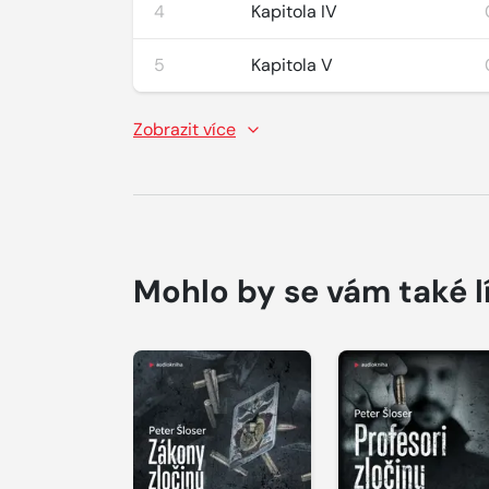
4
Kapitola IV
5
Kapitola V
Zobrazit více
Mohlo by se vám také l
Přehrát
Přehrát
ukázku
ukázku