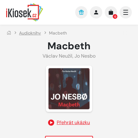
Přejít na hlavní obsah
0
Audioknihy
Macbeth
Macbeth
Václav Neužil
,
Jo Nesbo
Přehrát ukázku