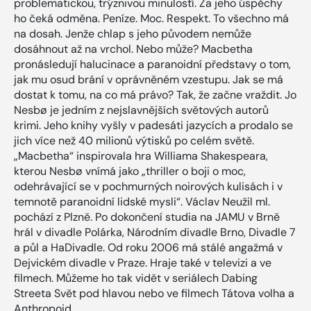
problematickou, trýznivou minulostí. Za jeho úspěchy
ho čeká odměna. Peníze. Moc. Respekt. To všechno má
na dosah. Jenže chlap s jeho původem nemůže
dosáhnout až na vrchol. Nebo může? Macbetha
pronásledují halucinace a paranoidní představy o tom,
jak mu osud brání v oprávněném vzestupu. Jak se má
dostat k tomu, na co má právo? Tak, že začne vraždit. Jo
Nesbø je jedním z nejslavnějších světových autorů
krimi. Jeho knihy vyšly v padesáti jazycích a prodalo se
jich více než 40 milionů výtisků po celém světě.
„Macbetha“ inspirovala hra Williama Shakespeara,
kterou Nesbø vnímá jako „thriller o boji o moc,
odehrávající se v pochmurných noirových kulisách i v
temnotě paranoidní lidské mysli“. Václav Neužil ml.
pochází z Plzně. Po dokončení studia na JAMU v Brně
hrál v divadle Polárka, Národním divadle Brno, Divadle 7
a půl a HaDivadle. Od roku 2006 má stálé angažmá v
Dejvickém divadle v Praze. Hraje také v televizi a ve
filmech. Můžeme ho tak vidět v seriálech Dabing
Streeta Svět pod hlavou nebo ve filmech Tátova volha a
Anthropoid.