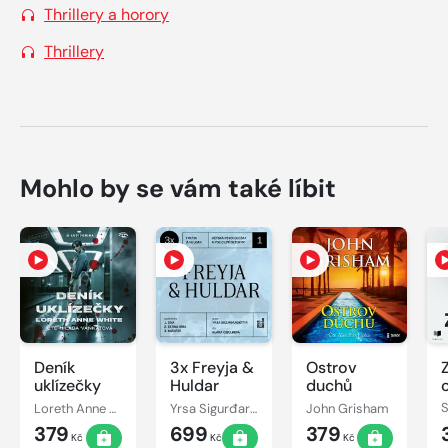
Thrillery a horory
Thrillery
Mohlo by se vám také líbit
Deník
3x Freyja &
Ostrov
uklízečky
Huldar
duchů
Loreth Anne White
Yrsa Sigurđardóttir
John Grisham
379
699
379
Kč
Kč
Kč