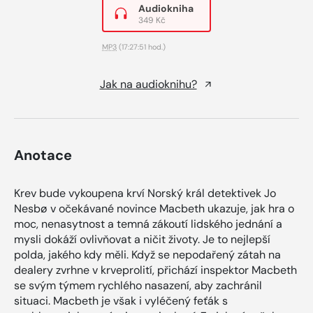
Audiokniha
349 Kč
MP3
(17:27:51 hod.)
Jak na audioknihu?
Anotace
Krev bude vykoupena krví Norský král detektivek Jo
Nesbø v očekávané novince Macbeth ukazuje, jak hra o
moc, nenasytnost a temná zákoutí lidského jednání a
mysli dokáží ovlivňovat a ničit životy. Je to nejlepší
polda, jakého kdy měli. Když se nepodařený zátah na
dealery zvrhne v krveprolití, přichází inspektor Macbeth
se svým týmem rychlého nasazení, aby zachránil
situaci. Macbeth je však i vyléčený feťák s