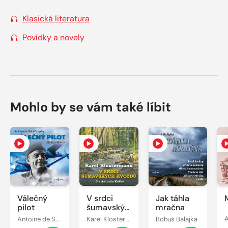
Klasická literatura
Povídky a novely
Mohlo by se vám také líbit
Válečný
V srdci
Jak táhla
pilot
šumavských
mračna
hvozdů
Antoine de Saint-Exupéry
Karel Klostermann
Bohuš Balajka
A