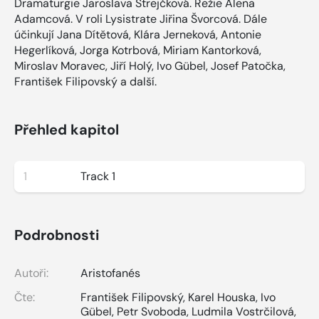
Dramaturgie Jaroslava Strejčková. Režie Alena
Adamcová. V roli Lysistrate Jiřina Švorcová. Dále
účinkují Jana Dítětová, Klára Jerneková, Antonie
Hegerlíková, Jorga Kotrbová, Miriam Kantorková,
Miroslav Moravec, Jiří Holý, Ivo Gübel, Josef Patočka,
František Filipovský a další.
Přehled kapitol
1
Track 1
Podrobnosti
Autoři:
Aristofanés
Čte:
František Filipovský
,
Karel Houska
,
Ivo
Gübel
,
Petr Svoboda
,
Ludmila Vostrčilová
,