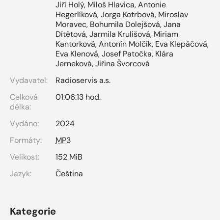
Jiří Holý
,
Miloš Hlavica
,
Antonie
Hegerlíková
,
Jorga Kotrbová
,
Miroslav
Moravec
,
Bohumila Dolejšová
,
Jana
Dítětová
,
Jarmila Krulišová
,
Miriam
Kantorková
,
Antonín Molčík
,
Eva Klepáčová
,
Eva Klenová
,
Josef Patočka
,
Klára
Jerneková
,
Jiřina Švorcová
Vydavatel:
Radioservis a.s.
Celková
01:06:13 hod.
délka:
Vydáno:
2024
Formáty:
MP3
Velikost:
152 MiB
Jazyk:
Čeština
Kategorie