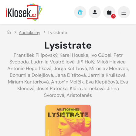
Přejít na hlavní obsah
0
Audioknihy
Lysistrate
Lysistrate
František Filipovský
,
Karel Houska
,
Ivo Gübel
,
Petr
Svoboda
,
Ludmila Vostrčilová
,
Jiří Holý
,
Miloš Hlavica
,
Antonie Hegerlíková
,
Jorga Kotrbová
,
Miroslav Moravec
,
Bohumila Dolejšová
,
Jana Dítětová
,
Jarmila Krulišová
,
Miriam Kantorková
,
Antonín Molčík
,
Eva Klepáčová
,
Eva
Klenová
,
Josef Patočka
,
Klára Jerneková
,
Jiřina
Švorcová
,
Aristofanés