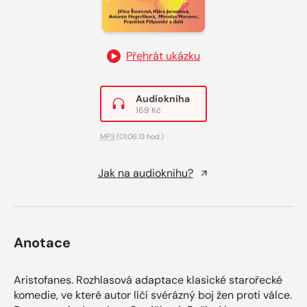
Přehrát ukázku
Audiokniha
169 Kč
MP3
(01:06:13 hod.)
Jak na audioknihu?
Anotace
Aristofanes. Rozhlasová adaptace klasické starořecké
komedie, ve které autor líčí svérázný boj žen proti válce.