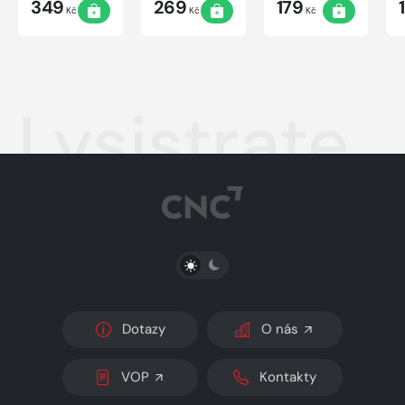
349
269
179
Kč
Kč
Kč
Lysistrate
PŘEPNOUT SVĚTLÝ/TMAVÝ REŽIM
Dotazy
O nás
VOP
Kontakty