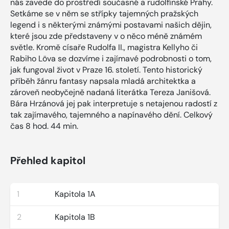
nás zavede do prostředí současné a rudolfínské Prahy.
Setkáme se v něm se střípky tajemných pražských
legend i s některými známými postavami našich dějin,
které jsou zde představeny v o něco méně známém
světle. Kromě císaře Rudolfa II., magistra Kellyho či
Rabiho Löva se dozvíme i zajímavé podrobnosti o tom,
jak fungoval život v Praze 16. století. Tento historický
příběh žánru fantasy napsala mladá architektka a
zároveň neobyčejně nadaná literátka Tereza Janišová.
Bára Hrzánová jej pak interpretuje s netajenou radostí z
tak zajímavého, tajemného a napínavého dění. Celkový
čas 8 hod. 44 min.
Přehled kapitol
1
Kapitola 1A
2
Kapitola 1B