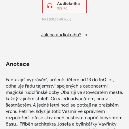
Audiokniha
189 Kč
MP3
(08:35:49 hod.)
Jak na audioknihu?
Anotace
Fantazijní vyprávění, určené dětem od 13 do 150 let,
odhaluje řadu tajemství spojených s osobnostmi
magické rudolfinské doby Oba žijí ve stověžatém městě,
každý v jiném století. On v jednadvacátém, ona v
šestnáctém. A jedné letní noci se potkají na pražském
vrchu Petříně. Když je totiž Vesmír ve správném
rozpoložení, dá se skrz oheň cestovat napříč labyrintem
času… Příběh architekta Josefa a bylinkářky Vavřínky