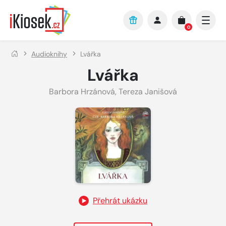
Přejít na hlavní obsah
0
Audioknihy
Lvářka
Lvářka
Barbora Hrzánová
,
Tereza Janišová
Přehrát ukázku