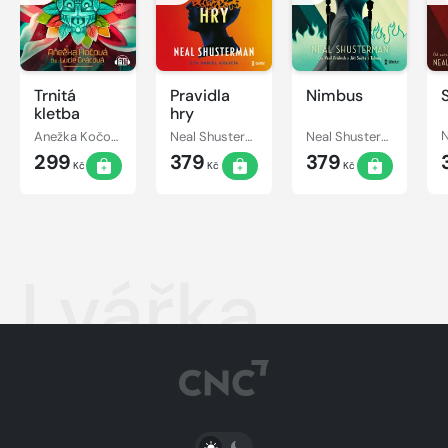
Trnitá
Pravidla
Nimbus
kletba
hry
Anežka Kočová
Neal Shusterman
Neal Shusterman
299
379
379
Kč
Kč
Kč
Lvářka
PŘEPNOUT SVĚTLÝ/TMAVÝ REŽIM