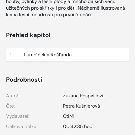
houby, bylinky a lesní plody a mnoho dalších věcí,
užitečných pro skřítky i pro děti. Nádherně ilustrovaná
kniha lesní moudrosti pro první čtenáře.
Přehled kapitol
1
Lumpíček a Rošťanda
Podrobnosti
Autoři:
Zuzana Pospíšilová
Čte:
Petra Kušnierová
Vydavatel:
CtiMi
Celková délka:
00:42:35 hod.