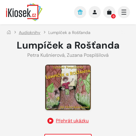
Přejít na hlavní obsah
0
Audioknihy
Lumpíček a Rošťanda
Lumpíček a Rošťanda
Petra Kušnierová
,
Zuzana Pospíšilová
Přehrát ukázku