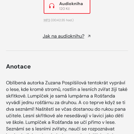
Audiokniha
120 Kč
MP3
(00:42:35 hod.)
Jak na audioknihu?
Anotace
Oblíbená autorka Zuzana Pospíšilová tentokrát vypráví
o lese, kde kromě stromů, rostlin a lesních zvířat žijí také
skřítkové. Lumpíček je samá lumpárna a Rošťanda
vyvádí jednu rošťárnu za druhou. A co teprve když se ti
dva seznámí! Naštěstí se včas dostanou do rukou pana
učitele. Lesní skřítkové ale nesedávají v lavici jako děti
ve škole. Lumpíček a Rošťanda se učí přímo v lese.
Seznámí se s lesními zvířaty, naučí se rozpoznávat