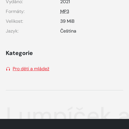
Vydáno:
2021
Formáty:
MP3
Velikost:
39 MiB
Jazyk:
Čeština
Kategorie
Pro děti a mládež
Lumpíček a