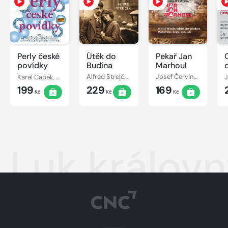
Perly české
Útěk do
Pekař Jan
povídky
Budína
Marhoul
Karel Čapek, Jan Neruda, Karel Poláček, Vladislav Vančura, Ignát Herrmann, Jaroslava Haška
Alfred Strejček, Vladislav Vančura
Josef Červinka, Karel Hlušička, Vladislav Vančura, Jaromír Spal, Martin Růžek, Věra Galatíková, Miroslav Doležal, Hana Kofránková
199
229
169
Kč
Kč
Kč
Luk králov