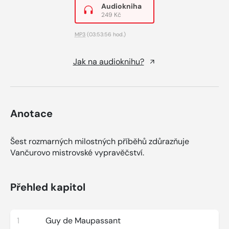
Audiokniha
249 Kč
MP3
(03:53:56 hod.)
Jak na audioknihu?
Anotace
Šest rozmarných milostných příběhů zdůrazňuje
Vančurovo mistrovské vypravěčství.
Přehled kapitol
1
Guy de Maupassant