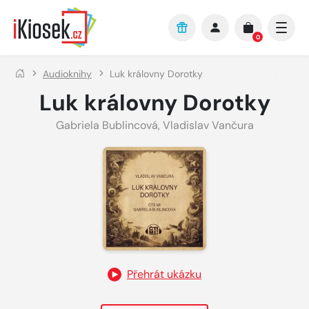
Přejít na hlavní obsah
0
Audioknihy
Luk královny Dorotky
Luk královny Dorotky
Gabriela Bublincová
,
Vladislav Vančura
Přehrát ukázku