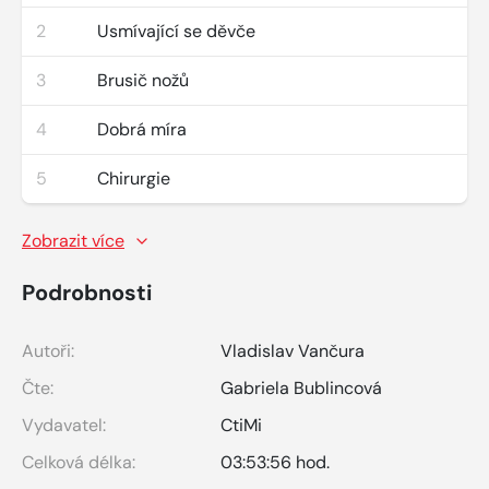
2
Usmívající se děvče
3
Brusič nožů
4
Dobrá míra
5
Chirurgie
Zobrazit více
Podrobnosti
Autoři:
Vladislav Vančura
Čte:
Gabriela Bublincová
Vydavatel:
CtiMi
Celková délka:
03:53:56 hod.