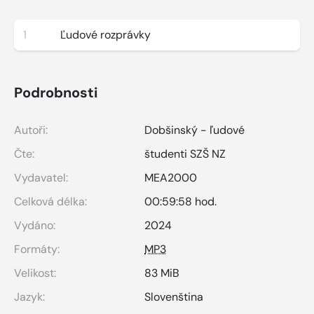
1
Ľudové rozprávky
Podrobnosti
Autoři:
Dobšinský - ľudové
Čte:
študenti SZŠ NZ
Vydavatel:
MEA2000
Celková délka:
00:59:58 hod.
Vydáno:
2024
Formáty:
MP3
Velikost:
83 MiB
Jazyk:
Slovenština