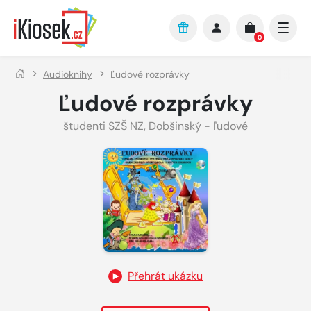
Přejít na hlavní obsah
0
Audioknihy
Ľudové rozprávky
Ľudové rozprávky
študenti SZŠ NZ
,
Dobšinský - ľudové
Přehrát ukázku