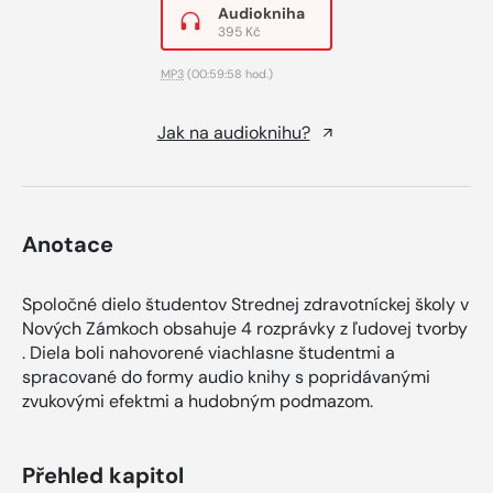
Audiokniha
395 Kč
MP3
(00:59:58 hod.)
Jak na audioknihu?
Anotace
Spoločné dielo študentov Strednej zdravotníckej školy v
Nových Zámkoch obsahuje 4 rozprávky z ľudovej tvorby
. Diela boli nahovorené viachlasne študentmi a
spracované do formy audio knihy s popridávanými
zvukovými efektmi a hudobným podmazom.
Přehled kapitol