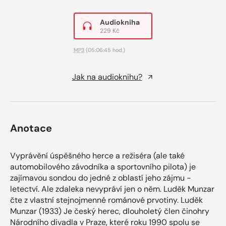
Audiokniha
229 Kč
MP3
(05:06:45 hod.)
Jak na audioknihu?
Anotace
Vyprávění úspěšného herce a režiséra (ale také
automobilového závodníka a sportovního pilota) je
zajímavou sondou do jedné z oblastí jeho zájmu -
letectví. Ale zdaleka nevypráví jen o něm. Luděk Munzar
čte z vlastní stejnojmenné románové prvotiny. Luděk
Munzar (1933) Je český herec, dlouholetý člen činohry
Národního divadla v Praze, které roku 1990 spolu se