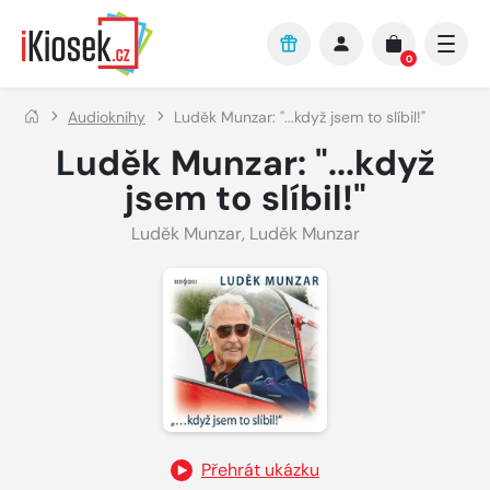
Přejít na hlavní obsah
0
Audioknihy
Luděk Munzar: "...když jsem to slíbil!"
Luděk Munzar: "...když
jsem to slíbil!"
Luděk Munzar
,
Luděk Munzar
Přehrát ukázku