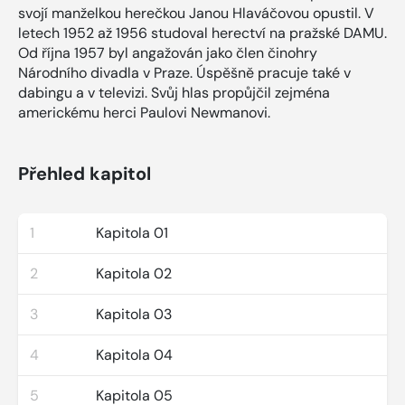
svojí manželkou herečkou Janou Hlaváčovou opustil. V
letech 1952 až 1956 studoval herectví na pražské DAMU.
Od října 1957 byl angažován jako člen činohry
Národního divadla v Praze. Úspěšně pracuje také v
dabingu a v televizi. Svůj hlas propůjčil zejména
americkému herci Paulovi Newmanovi.
Přehled kapitol
1
Kapitola 01
2
Kapitola 02
3
Kapitola 03
4
Kapitola 04
5
Kapitola 05