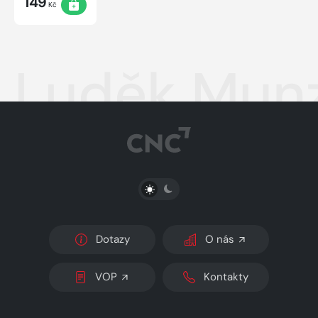
149
Kč
Luděk Munzar
PŘEPNOUT SVĚTLÝ/TMAVÝ REŽIM
Dotazy
O nás
VOP
Kontakty