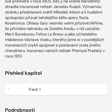
své premiéře v roce 1905, kdy ji na scéně Národního
divadla inscenoval režisér Jaroslav Kvapil. Výtvarnou
stránku představení svěřil Mikoláši Alšovi a k hudební
spolupráci přizval tehdejšího šéfa opery Karla
Kovařovice. Ohlasy byly vesměs velmi příznivé.Věříme,
že přivítáte nahrávku ze Zlatého fondu, v níž uslyšíte
Marii Burešovou, Felixe Le Breux a jako učitelského
mládence Václava Vosku, kterého jsme si v pozdějších
inscenacích zvykli spojovat s postavami zcela jiného
charakteru. Inscenaci natočil režisér Přemysl Pražský v
roce 1951.
Přehled kapitol
1
Track 1
Podrobnosti