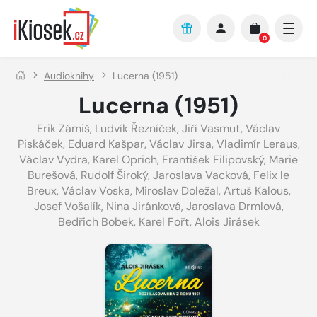
Přejít na hlavní obsah
0
Audioknihy
Lucerna (1951)
Lucerna (1951)
Erik Zámiš
,
Ludvík Řezníček
,
Jiří Vasmut
,
Václav
Piskáček
,
Eduard Kašpar
,
Václav Jirsa
,
Vladimír Leraus
,
Václav Vydra
,
Karel Oprich
,
František Filipovský
,
Marie
Burešová
,
Rudolf Široký
,
Jaroslava Vacková
,
Felix le
Breux
,
Václav Voska
,
Miroslav Doležal
,
Artuš Kalous
,
Josef Vošalík
,
Nina Jiránková
,
Jaroslava Drmlová
,
Bedřich Bobek
,
Karel Fořt
,
Alois Jirásek