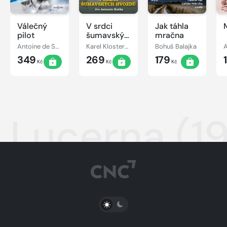
Válečný
V srdci
Jak táhla
pilot
šumavských
mračna
hvozdů
Antoine de Saint-Exupéry
Karel Klostermann
Bohuš Balajka
A
349
269
179
Kč
Kč
Kč
Lucerna (19
PŘEPNOUT SVĚTLÝ/TMAVÝ REŽIM