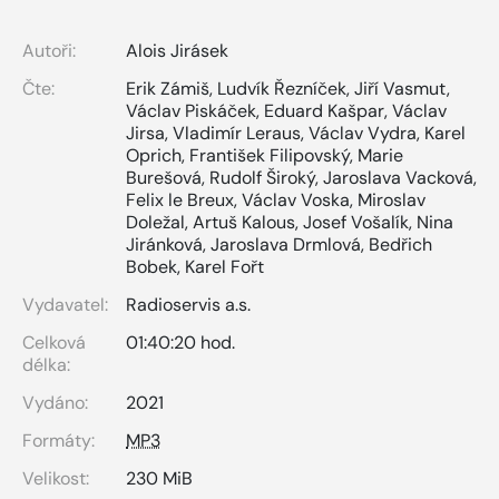
Autoři:
Alois Jirásek
Čte:
Erik Zámiš
,
Ludvík Řezníček
,
Jiří Vasmut
,
Václav Piskáček
,
Eduard Kašpar
,
Václav
Jirsa
,
Vladimír Leraus
,
Václav Vydra
,
Karel
Oprich
,
František Filipovský
,
Marie
Burešová
,
Rudolf Široký
,
Jaroslava Vacková
,
Felix le Breux
,
Václav Voska
,
Miroslav
Doležal
,
Artuš Kalous
,
Josef Vošalík
,
Nina
Jiránková
,
Jaroslava Drmlová
,
Bedřich
Bobek
,
Karel Fořt
Vydavatel:
Radioservis a.s.
Celková
01:40:20 hod.
délka:
Vydáno:
2021
Formáty:
MP3
Velikost:
230 MiB