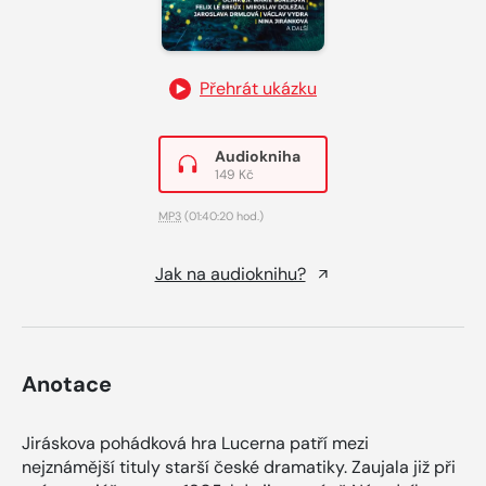
Přehrát ukázku
Audiokniha
149 Kč
MP3
(01:40:20 hod.)
Jak na audioknihu?
Anotace
Jiráskova pohádková hra Lucerna patří mezi
nejznámější tituly starší české dramatiky. Zaujala již při