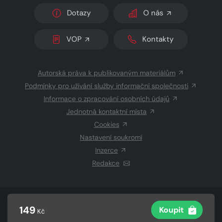
Dotazy
O nás
VOP
Kontakty
Autorská práva k publikovaným materiálům
Podmínky pro užívání služby informační společnosti
Informace o zpracování osobních údajů
Jednotná kontaktní místa
Cookies
Nastavení soukromí
Inzerce
Redakce
© 2026 Copyright
CZECH NEWS CENTER a.s.
a dodavatelé
149
Koupit
Kč
obsahu