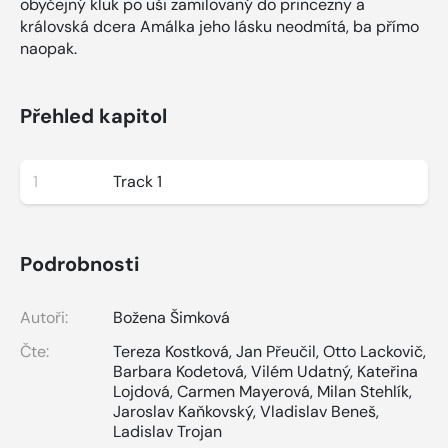
obyčejný kluk po uši zamilovaný do princezny a
královská dcera Amálka jeho lásku neodmítá, ba přímo
naopak.
Přehled kapitol
1
Track 1
Podrobnosti
Autoři:
Božena Šimková
Čte:
Tereza Kostková
,
Jan Přeučil
,
Otto Lackovič
,
Barbara Kodetová
,
Vilém Udatný
,
Kateřina
Lojdová
,
Carmen Mayerová
,
Milan Stehlík
,
Jaroslav Kaňkovský
,
Vladislav Beneš
,
Ladislav Trojan