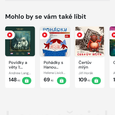
Mohlo by se vám také líbit
Povídky a
Pohádky s
Čertův
věty 1:
Hanou
mlýn
České
Maciuchovou
Andrew Lang, Róbert Hodoši
Helena Lisická, Božena Šimková, Markéta Zinnerová
Jiří Horák
vydání
148
69
109
Kč
Kč
Kč