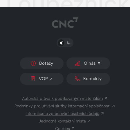
Loupežnick
PŘEPNOUT SVĚTLÝ/TMAVÝ REŽIM
Dotazy
O nás
VOP
Kontakty
Autorská práva k publikovaným materiálům
Podmínky pro užívání služby informační společnosti
Informace o zpracování osobních údajů
Jednotná kontaktní místa
Cookies