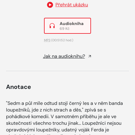
Přehrát ukázku
Audiokniha
69 Kč
MP3
(00:51:52 hod.)
Jak na audioknihu?
Anotace
"Sedm a půl míle odtud stojí černý les a v něm banda
loupežníků, jde z nich strach a děs," zpívá se s
pohádkové komedii. V samotném příběhu je ale ve
skutečnosti všechno trochu jinak... Loupežníci nejsou
opravdovými loupežníky, udatný voják Ferda je