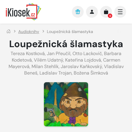
Přejít na hlavní obsah
0
Audioknihy
Loupežnická šlamastyka
Loupežnická šlamastyka
Tereza Kostková
,
Jan Přeučil
,
Otto Lackovič
,
Barbara
Kodetová
,
Vilém Udatný
,
Kateřina Lojdová
,
Carmen
Mayerová
,
Milan Stehlík
,
Jaroslav Kaňkovský
,
Vladislav
Beneš
,
Ladislav Trojan
,
Božena Šimková