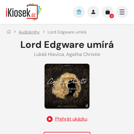
Přejít na hlavní obsah
0
Audioknihy
Lord Edgware umírá
Lord Edgware umírá
Lukáš Hlavica
,
Agatha Christie
Přehrát ukázku