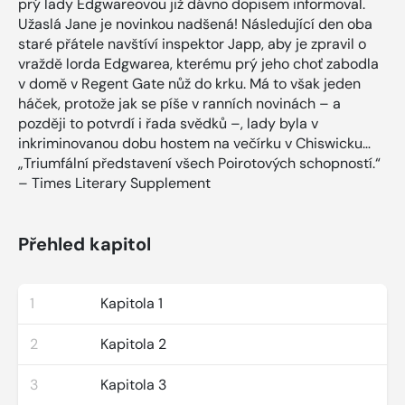
prý lady Edgwareovou již dávno dopisem informoval.
Užaslá Jane je novinkou nadšená! Následující den oba
staré přátele navštíví inspektor Japp, aby je zpravil o
vraždě lorda Edgwarea, kterému prý jeho choť zabodla
v domě v Regent Gate nůž do krku. Má to však jeden
háček, protože jak se píše v ranních novinách – a
později to potvrdí i řada svědků –, lady byla v
inkriminovanou dobu hostem na večírku v Chiswicku…
„Triumfální představení všech Poirotových schopností.“
– Times Literary Supplement
Přehled kapitol
1
Kapitola 1
2
Kapitola 2
3
Kapitola 3