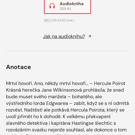
Audiokniha
339 Kč
MP3
(08:53:42 hod.)
Jak na audioknihu?
Anotace
Mrtví hovoří. Ano, někdy mrtví hovoří… – Hercule Poirot
Krásná herečka Jane Wilkinsonová prohlásila, že snad
bude muset svého manžela – bohatého, ale
výstředního lorda Edgwarea – zabít, když se s ní odmítá
rozvést. Naštěstí ale potkává Hercula Poirota, který se
uvolí přimět ho k dohodě. K velkému překvapení
slavného detektiva i kapitána Hastingse šlechtic s
rozvázáním svazku nejenže souhlasí, ale dokonce o tom