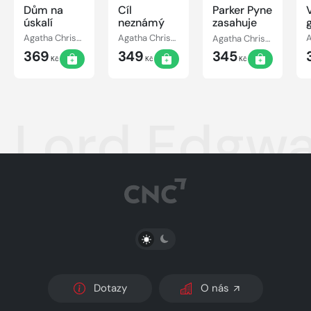
Dům na
Cíl
Parker Pyne
úskalí
neznámý
zasahuje
h
Agatha Christie
Agatha Christie
Agatha Christie
369
349
345
Kč
Kč
Kč
Lord Edgwa
PŘEPNOUT SVĚTLÝ/TMAVÝ REŽIM
Dotazy
O nás