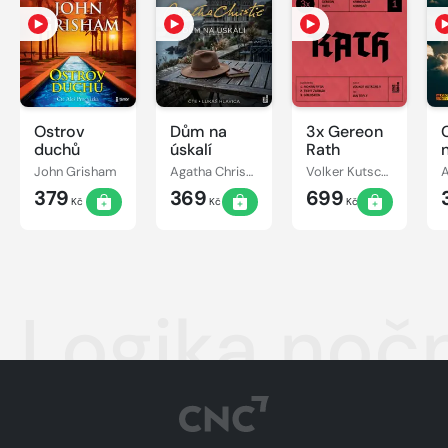
Ostrov
Dům na
3x Gereon
C
duchů
úskalí
Rath
John Grisham
Agatha Christie
Volker Kutscher
379
369
699
Kč
Kč
Kč
Logika noč