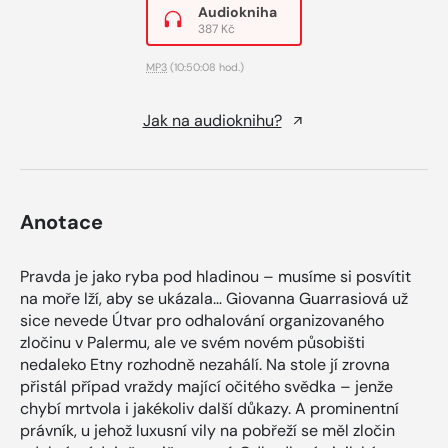
Audiokniha
387 Kč
MP3
(10:50:08 hod.)
Jak na audioknihu?
Anotace
Pravda je jako ryba pod hladinou – musíme si posvítit
na moře lží, aby se ukázala… Giovanna Guarrasiová už
sice nevede Útvar pro odhalování organizovaného
zločinu v Palermu, ale ve svém novém působišti
nedaleko Etny rozhodně nezahálí. Na stole jí zrovna
přistál případ vraždy mající očitého svědka – jenže
chybí mrtvola i jakékoliv další důkazy. A prominentní
právník, u jehož luxusní vily na pobřeží se měl zločin