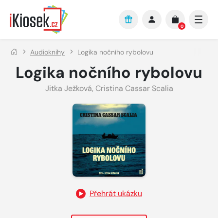
Přejít na hlavní obsah
0
Audioknihy
Logika nočního rybolovu
Logika nočního rybolovu
Jitka Ježková
,
Cristina Cassar Scalia
Přehrát ukázku