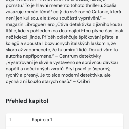
pomstu.‘ To je hlavní memento tohoto thrilleru. Scalia
zasazuje román téměř celý do své rodné Catanie, která
není jen kulisou, ale živou součástí vyprávění.“ –
magazín Libroguerriero „Čtivá detektivka z jižního koutu
Itálie, kde s pohledem na doutnající Etnu plyne čas jinak
než kdekoli jinde. Příběh odlehčuje špičkování přátel a
kolegů a spousta libozvučných italských laskomin, že
skoro až zapomenete, že tu umírají lidé. Dokud vám to
autorka nepřipomene.“ – Centrum detektivky
„Vyšetřování je skvěle vystavěno se správnou dávkou
napětí a nečekaných zvratů. Styl psaní je úsporný,
rychlý a přesný. Je to sice moderní detektivka, ale
dýchá z ní kouzlo starých časů.“ – QLibri
Přehled kapitol
1
Kapitola 1