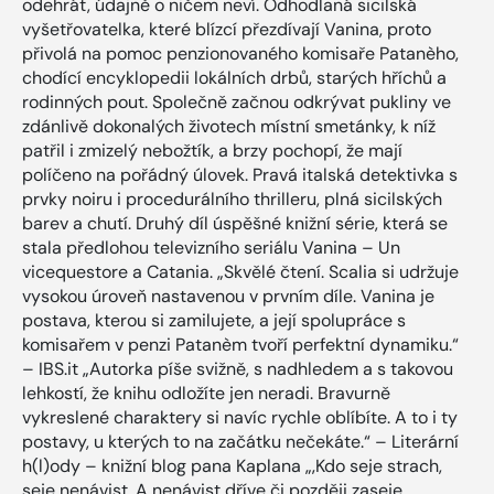
odehrát, údajně o ničem neví. Odhodlaná sicilská
vyšetřovatelka, které blízcí přezdívají Vanina, proto
přivolá na pomoc penzionovaného komisaře Patanèho,
chodící encyklopedii lokálních drbů, starých hříchů a
rodinných pout. Společně začnou odkrývat pukliny ve
zdánlivě dokonalých životech místní smetánky, k níž
patřil i zmizelý nebožtík, a brzy pochopí, že mají
políčeno na pořádný úlovek. Pravá italská detektivka s
prvky noiru i procedurálního thrilleru, plná sicilských
barev a chutí. Druhý díl úspěšné knižní série, která se
stala předlohou televizního seriálu Vanina – Un
vicequestore a Catania. „Skvělé čtení. Scalia si udržuje
vysokou úroveň nastavenou v prvním díle. Vanina je
postava, kterou si zamilujete, a její spolupráce s
komisařem v penzi Patanèm tvoří perfektní dynamiku.“
– IBS.it „Autorka píše svižně, s nadhledem a s takovou
lehkostí, že knihu odložíte jen neradi. Bravurně
vykreslené charaktery si navíc rychle oblíbíte. A to i ty
postavy, u kterých to na začátku nečekáte.“ – Literární
h(l)ody – knižní blog pana Kaplana „‚Kdo seje strach,
seje nenávist. A nenávist dříve či později zaseje