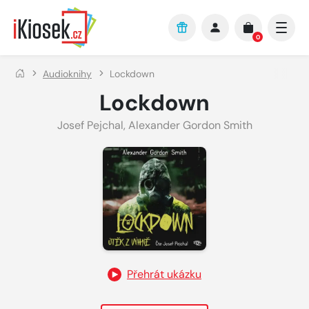
Přejít na hlavní obsah
0
Audioknihy
Lockdown
Lockdown
Josef Pejchal
,
Alexander Gordon Smith
Přehrát ukázku