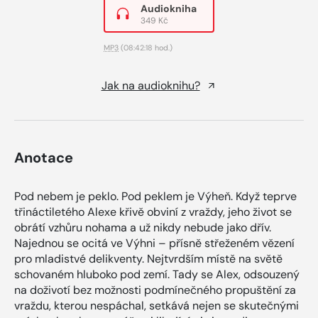
Audiokniha
349 Kč
MP3
(08:42:18 hod.)
Jak na audioknihu?
Anotace
Pod nebem je peklo. Pod peklem je Výheň. Když teprve
třináctiletého Alexe křivě obviní z vraždy, jeho život se
obrátí vzhůru nohama a už nikdy nebude jako dřív.
Najednou se ocitá ve Výhni – přísně střeženém vězení
pro mladistvé delikventy. Nejtvrdším místě na světě
schovaném hluboko pod zemí. Tady se Alex, odsouzený
na doživotí bez možnosti podmínečného propuštění za
vraždu, kterou nespáchal, setkává nejen se skutečnými