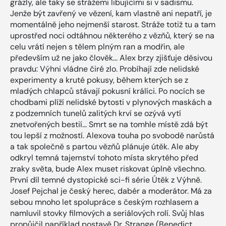
grázly, ale taky se strážemi libujícími si v sadismu.
Jenže být zavřený ve vězení, kam vlastně ani nepatří, je
momentálně jeho nejmenší starost. Stráže totiž tu a tam
uprostřed noci odtáhnou některého z vězňů, který se na
celu vrátí nejen s tělem plným ran a modřin, ale
především už ne jako člověk... Alex brzy zjišťuje děsivou
pravdu: Výhni vládne čiré zlo. Probíhají zde nelidské
experimenty a kruté pokusy, během kterých se z
mladých chlapců stávají pokusní králíci. Po nocích se
chodbami plíží nelidské bytosti v plynových maskách a
z podzemních tunelů zalitých krví se ozývá vytí
znetvořených bestií... Smrt se na tomhle místě zdá být
tou lepší z možností. Alexova touha po svobodě narůstá
a tak společně s partou vězňů plánuje útěk. Ale aby
odkryl temná tajemství tohoto místa skrytého před
zraky světa, bude Alex muset riskovat úplně všechno.
První díl temné dystopické sci-fi série Útěk z Výhně.
Josef Pejchal je český herec, dabér a moderátor. Má za
sebou mnoho let spolupráce s českým rozhlasem a
namluvil stovky filmových a seriálových rolí. Svůj hlas
propůjčil například postavě Dr. Strange (Benedict