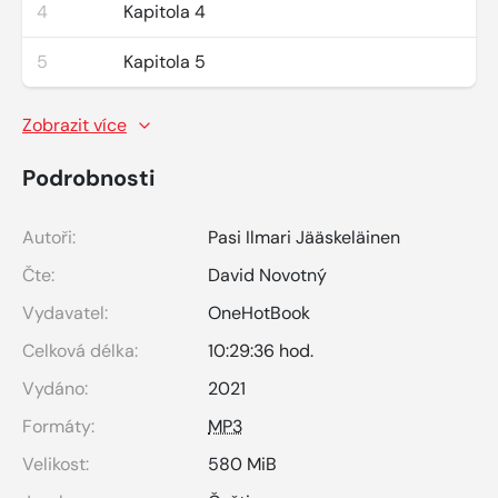
4
Kapitola 4
5
Kapitola 5
Zobrazit více
Podrobnosti
Autoři:
Pasi Ilmari Jääskeläinen
Čte:
David Novotný
Vydavatel:
OneHotBook
Celková délka:
10:29:36 hod.
Vydáno:
2021
Formáty:
MP3
Velikost:
580 MiB