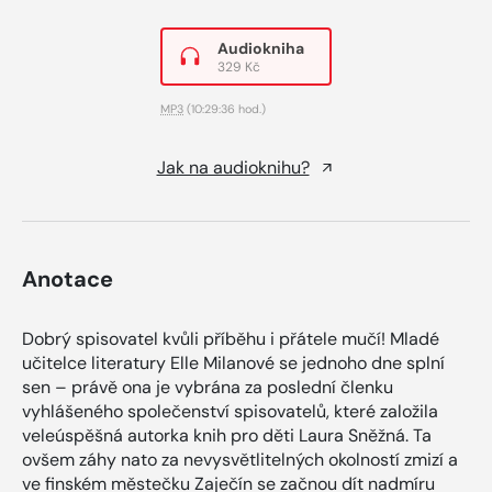
Audiokniha
329 Kč
MP3
(10:29:36 hod.)
Jak na audioknihu?
Anotace
Dobrý spisovatel kvůli příběhu i přátele mučí! Mladé
učitelce literatury Elle Milanové se jednoho dne splní
sen – právě ona je vybrána za poslední členku
vyhlášeného společenství spisovatelů, které založila
veleúspěšná autorka knih pro děti Laura Sněžná. Ta
ovšem záhy nato za nevysvětlitelných okolností zmizí a
ve finském městečku Zaječín se začnou dít nadmíru