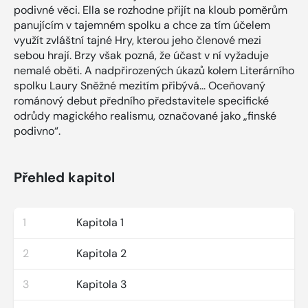
podivné věci. Ella se rozhodne přijít na kloub poměrům
panujícím v tajemném spolku a chce za tím účelem
využít zvláštní tajné Hry, kterou jeho členové mezi
sebou hrají. Brzy však pozná, že účast v ní vyžaduje
nemalé oběti. A nadpřirozených úkazů kolem Literárního
spolku Laury Sněžné mezitím přibývá... Oceňovaný
románový debut předního představitele specifické
odrůdy magického realismu, označované jako „finské
podivno“.
Přehled kapitol
1
Kapitola 1
2
Kapitola 2
3
Kapitola 3