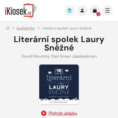
Přejít na hlavní obsah
0
Audioknihy
Literární spolek Laury Sněžné
Literární spolek Laury
Sněžné
David Novotný
,
Pasi Ilmari Jääskeläinen
Přehrát ukázku