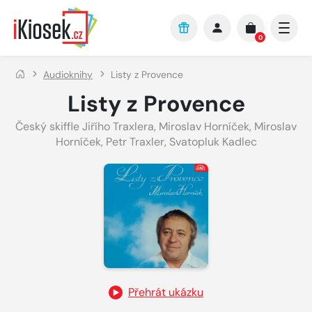
Přejít na hlavní obsah
0
Audioknihy
Listy z Provence
Listy z Provence
Český skiffle Jiřího Traxlera
,
Miroslav Horníček
,
Miroslav
Horníček
,
Petr Traxler
,
Svatopluk Kadlec
Přehrát ukázku