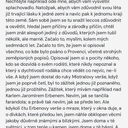
Nechtějte například ode mne, abych vám vysvětlil
splachovadlo. Natožpak, abych vám zdůvodnil svou léta
již trvající lásku k jedné zemi a navíc pak k jednomu kraji
této země. Sám sobě jsem se tu snažil leccos zdůvodnit
a osvětlit, hledal jsem příčiny a zárodky příčin, chtěl
jsem znát alespoň jediný z důvodů, kterých jsem tušil
několik, ale marně. Začalo to, myslím, kolem mých
sedmnácti let. Začalo to tím, že jsem si opisoval
všechno, co kde bylo psáno o Provenci, včetně strohých
zeměpisných popisů. Opisoval jsem si s pocity někoho,
kdo se dozvídá o svém rodišti, které nikdy nepoznal a
který s dychtivostí rodáka chce vědět co nejvíc, ne-li
vše. A když jsem dostal do ruky Mistralovy verše, když
jsem je poprvé četl, byl to zážitek jednou již poznaného,
jednou již prožitého. Zážitek, který mívám například nad
Karlem Jaromírem Erbenem. Nevím, jak se tančila
farandola; a právě tak nevím, jak se přede len. Ale
kdykoli čtu Erbenovy verše o mraze, který v okna duje, a
o dívkách, které předou len, jsem náhle obklopen věcmi
jakoby důvěrně známými a blízkými. Jsem doma v té
světnici, v tom teple u kamen, jsem doma v té básni. A