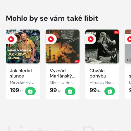
Mohlo by se vám také líbit
Jak hledat
Vyznání
Chvála
.
slunce
Mariánským
pohybu
Lázním v
Miroslav Horníček
Miroslav Horníček
Miroslav Horníček
červnu a
199
99
99
červnu v
Kč
Kč
Kč
Mariánských
Lázních