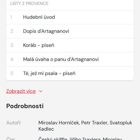
LISTY Z PROVENCE
1
Hudební úvod
2
Dopis d'Artagnanovi
3
Koráb - píseň
4
Malá úvaha o panu d'Artagnanovi
5
Té, jež mi psala - píseň
Zobrazit více
Podrobnosti
Autoři:
Miroslav Horníček
,
Petr Traxler
,
Svatopluk
Kadlec
Čte:
Český skiffle Jiřího Traxlera
,
Miroslav