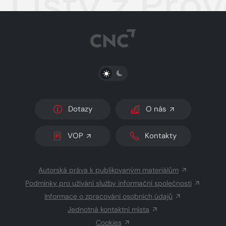
Listy z Pro
PŘEPNOUT SVĚTLÝ/TMAVÝ REŽIM
Dotazy
O nás
VOP
Kontakty
Autorská práva k publikovaným materiálům
Podmínky pro užívání služby informační společnosti
Informace o zpracování osobních údajů
Jednotná kontaktní místa
Cookies