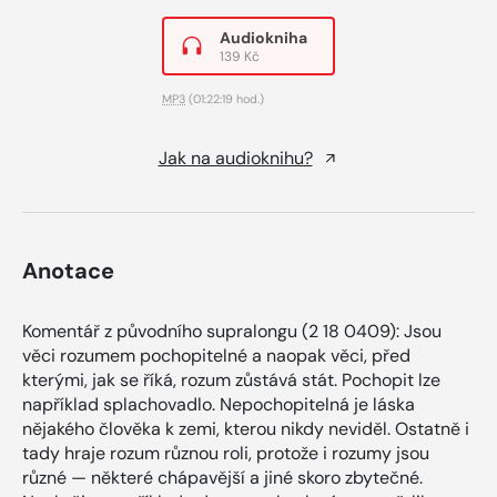
Audiokniha
139 Kč
MP3
(01:22:19 hod.)
Jak na audioknihu?
Anotace
Komentář z původního supralongu (2 18 0409): Jsou
věci rozumem pochopitelné a naopak věci, před
kterými, jak se říká, rozum zůstává stát. Pochopit lze
například splachovadlo. Nepochopitelná je láska
nějakého člověka k zemi, kterou nikdy neviděl. Ostatně i
tady hraje rozum různou roli, protože i rozumy jsou
různé — některé chápavější a jiné skoro zbytečné.