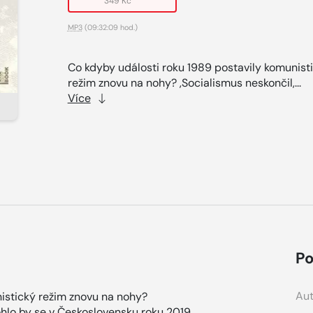
349 Kč
MP3
(09:32:09 hod.)
Co kdyby události roku 1989 postavily komunist
režim znovu na nohy? ,Socialismus neskončil,...
Více
Po
Aut
istický režim znovu na nohy?
ohlo by se v Československu roku 2019