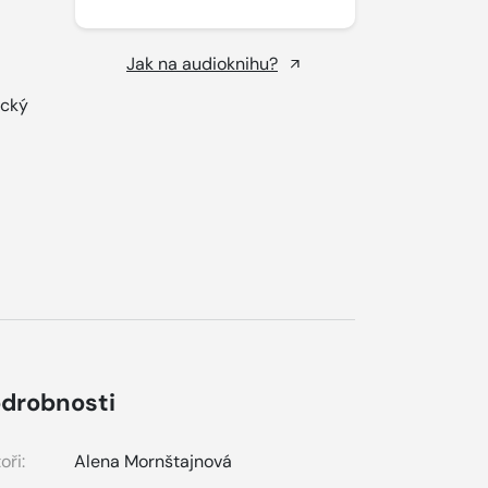
Jak na audioknihu?
ický
drobnosti
oři:
Alena Mornštajnová