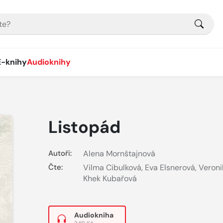
E-knihy
Audioknihy
Listopád
Autoři:
Alena Mornštajnová
Čte:
Vilma Cibulková
,
Eva Elsnerová
,
Veroni
Khek Kubařová
Audiokniha