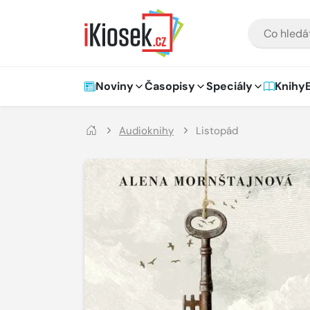
Přejít na hlavní obsah
VYHLEDÁVÁNÍ
Hlavní navigace
Noviny
Časopisy
Speciály
Knihy
Audioknihy
Listopád