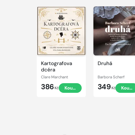
Přehrát
Přehrát
ukázku
ukázku
Kartografova
Druhá
dcéra
Clare Marchant
Barbora Scherf
386
349
Koupit
Koupi
Kč
Kč