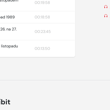
 listopadem
00:19:58
opad 1989
00:18:58
26. na 27.
00:23:45
. listopadu
00:13:50
íbit