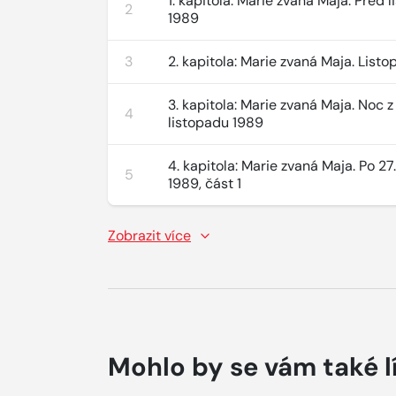
1. kapitola: Marie zvaná Maja. Před
2
1989
3
2. kapitola: Marie zvaná Maja. List
3. kapitola: Marie zvaná Maja. Noc z 
4
listopadu 1989
4. kapitola: Marie zvaná Maja. Po 27
5
1989, část 1
Zobrazit více
Mohlo by se vám také l