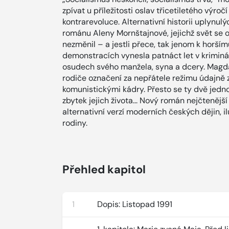
zpívat u příležitosti oslav třicetiletého výr
kontrarevoluce. Alternativní historii uplynul
románu Aleny Mornštajnové, jejichž svět se 
nezměnil – a jestli přece, tak jenom k horším
demonstracích vynesla patnáct let v kriminál
osudech svého manžela, syna a dcery. Magdal
rodiče označení za nepřátele režimu údajně z
komunistickými kádry. Přesto se ty dvě jedno
zbytek jejich života... Nový román nejčtenějš
alternativní verzí moderních českých dějin,
rodiny.
Přehled kapitol
1
Dopis: Listopad 1991