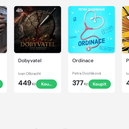
Přehrát
Přehrát
P
ukázku
ukázku
u
Dobyvatel
Ordinace
P
Ivan Olbracht
Petra Dvořáková
I
449
377
t
Koupit
Koupit
Kč
Kč