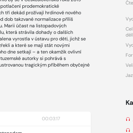
Čte
očí potlačení prodemokratické
ých tří dekád prožívají hrdinové nového
Vyd
od dob takzvané normalizace příliš
u. Marii účast na listopadových
Cel
u, která strávila dohady o dalších
dél
ena vyrostla v ústavu pro děti, jichž se
Vy
řekli a které se mají stát novými
ho dne setkají – a ten okamžik ovlivní
For
í tuzemské autorky si pohrává s
 ilustrovanou tragickým příběhem obyčejné
Vel
Jaz
Ka
00:03:17