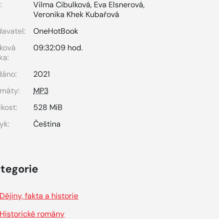
:
Vilma Cibulková
,
Eva Elsnerová
,
Veronika Khek Kubařová
avatel:
OneHotBook
ková
09:32:09 hod.
ka:
dáno:
2021
máty:
MP3
ikost:
528 MiB
yk:
Čeština
tegorie
Dějiny, fakta a historie
Historické romány