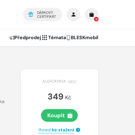
DÁRKOVÝ
CERTIFIKÁT
0
Předprodej
Témata
BLESKmobil
AUDIOKNIHA
(
MP3
)
349
Kč
ka
Koupit
Ihned
ke stažení
?