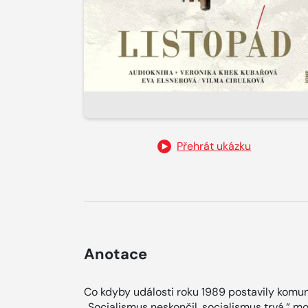
Přehrát ukázku
Anotace
Co kdyby události roku 1989 postavily komun
„Socialismus neskončil, socialismus trvá,“ m