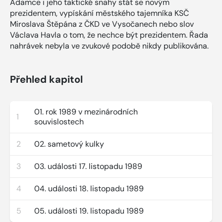
Adamce i jeho taktické snahy stát se novým
prezidentem, vypískání městského tajemníka KSČ
Miroslava Štěpána z ČKD ve Vysočanech nebo slov
Václava Havla o tom, že nechce být prezidentem. Řada
nahrávek nebyla ve zvukové podobě nikdy publikována.
Přehled kapitol
01. rok 1989 v mezinárodních
1
souvislostech
2
02. sametový kulky
3
03. události 17. listopadu 1989
4
04. události 18. listopadu 1989
5
05. události 19. listopadu 1989