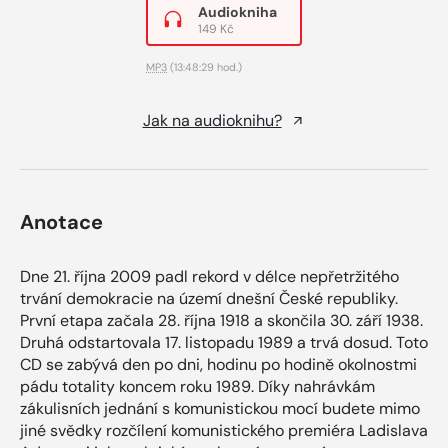
Audiokniha
149 Kč
MP3
(13:48:29 hod.)
Jak na audioknihu?
Anotace
Dne 21. října 2009 padl rekord v délce nepřetržitého
trvání demokracie na území dnešní České republiky.
První etapa začala 28. října 1918 a skončila 30. září 1938.
Druhá odstartovala 17. listopadu 1989 a trvá dosud. Toto
CD se zabývá den po dni, hodinu po hodině okolnostmi
pádu totality koncem roku 1989. Díky nahrávkám
zákulisních jednání s komunistickou mocí budete mimo
jiné svědky rozčílení komunistického premiéra Ladislava