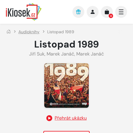
Přejít na hlavní obsah
0
Audioknihy
Listopad 1989
Listopad 1989
Jiří Suk
,
Marek Janáč
,
Marek Janáč
Přehrát ukázku