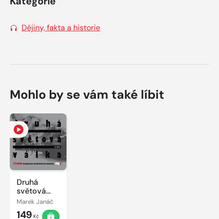
Kategorie
Dějiny, fakta a historie
Mohlo by se vám také líbit
Druhá
světová
válka
Marek Janáč
149
Kč