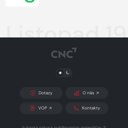
Listopad 1
PŘEPNOUT SVĚTLÝ/TMAVÝ REŽIM
Dotazy
O nás
VOP
Kontakty
Autorská práva k publikovaným materiálům