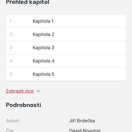
Přehled kapitol
1
Kapitola 1
2
Kapitola 2
3
Kapitola 3
4
Kapitola 4
5
Kapitola 5
Zobrazit více
Podrobnosti
Autoři:
Jiří Brdečka
Čte:
David Novotný