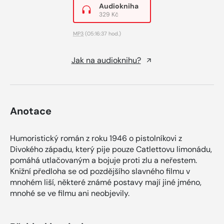
Audiokniha
329 Kč
MP3
(05:16:37 hod.)
Jak na audioknihu?
Anotace
Humoristický román z roku 1946 o pistolníkovi z
Divokého západu, který pije pouze Catlettovu limonádu,
pomáhá utlačovaným a bojuje proti zlu a neřestem.
Knižní předloha se od pozdějšího slavného filmu v
mnohém liší, některé známé postavy mají jiné jméno,
mnohé se ve filmu ani neobjevily.