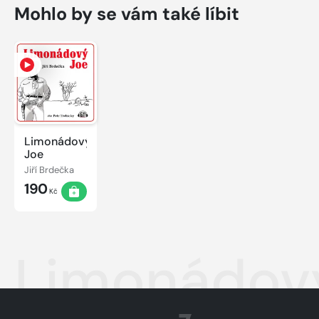
Mohlo by se vám také líbit
Limonádový
Joe
Jiří Brdečka
190
Kč
Limonádov