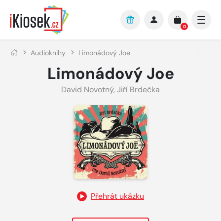
Přejít na hlavní obsah
0
Audioknihy
Limonádový Joe
Limonádový Joe
David Novotný
,
Jiří Brdečka
Přehrát ukázku