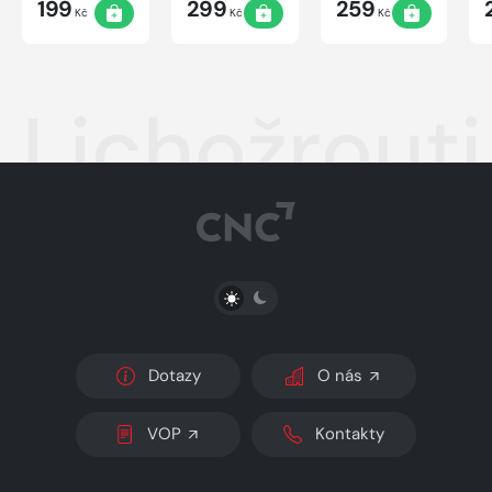
199
299
259
Kč
Kč
Kč
Lichožrout
PŘEPNOUT SVĚTLÝ/TMAVÝ REŽIM
Dotazy
O nás
VOP
Kontakty