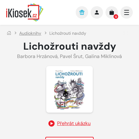
Přejít na hlavní obsah
0
Audioknihy
Lichožrouti navždy
Lichožrouti navždy
Barbora Hrzánová
,
Pavel Šrut
,
Galina Miklínová
Přehrát ukázku