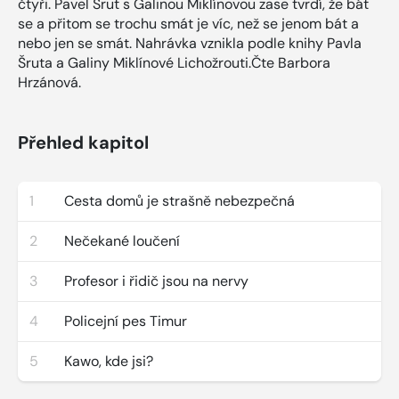
čtyři. Pavel Šrut s Galinou Miklínovou zase tvrdí, že bát
se a přitom se trochu smát je víc, než se jenom bát a
nebo jen se smát. Nahrávka vznikla podle knihy Pavla
Šruta a Galiny Miklínové Lichožrouti.Čte Barbora
Hrzánová.
Přehled kapitol
1
Cesta domů je strašně nebezpečná
2
Nečekané loučení
3
Profesor i řidič jsou na nervy
4
Policejní pes Timur
5
Kawo, kde jsi?