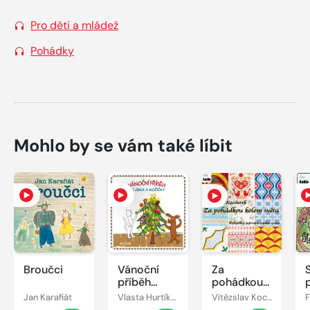
Pro děti a mládež
Pohádky
Mohlo by se vám také líbit
Broučci
Vánoční
Za
příběh
pohádkou
pejska a
kolem
Jan Karafiát
Vlasta Hurtíková
Vítězslav Kocourek
kočičky
světa