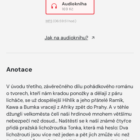
Audiokniha
169 Kč
MP3
(06:59:51 hod.)
Jak na audioknihu?
Anotace
V úvodu třetího, závěrečného dílu pohádkového románu
o tvorech, kteří nám kradou ponožky a dělají z páru
licháče, se už dospělejší Hihlík a jeho přátelé Ramík,
Kawa a Bumka vracejí z Afriky zpět do Prahy. A v téhle
džungli velkoměsta čelí naši hrdinové mnohem většímu
nebezpečí než dosud… Naštěstí se k naší známé čtyřce
přidá pražská lichožroutka Tonka, která má heslo: Dva
lichožrouti jsou více než jeden a pět jich zmůže víc než