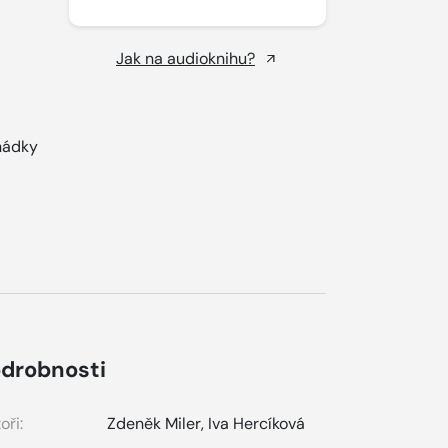
Jak na audioknihu?
hádky
drobnosti
oři:
Zdeněk Miler
,
Iva Hercíková