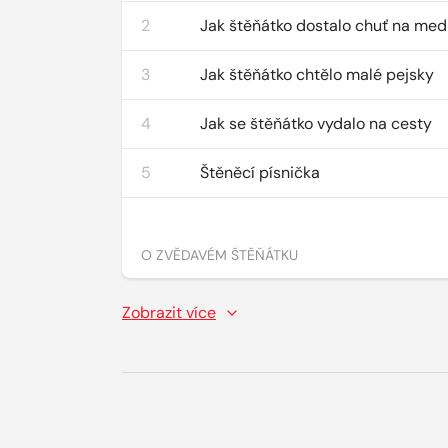
2
Jak štěňátko dostalo chuť na med
3
Jak štěňátko chtělo malé pejsky
4
Jak se štěňátko vydalo na cesty
5
Štěněcí písnička
O ZVĚDAVÉM ŠTĚŇÁTKU
Zobrazit více