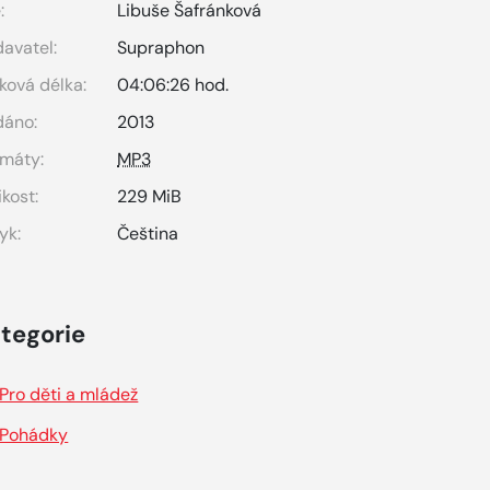
:
Libuše Šafránková
avatel:
Supraphon
ková délka:
04:06:26 hod.
dáno:
2013
máty:
MP3
ikost:
229 MiB
yk:
Čeština
tegorie
Pro děti a mládež
Pohádky