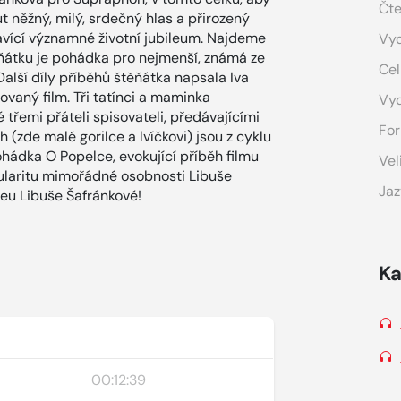
Čte
t něžný, milý, srdečný hlas a přirozený
lavící významné životní jubileum. Najdeme
Vyd
ěňátku je pohádka pro nejmenší, známá ze
Cel
alší díly příběhů štěňátka napsala Iva
ovaný film. Tři tatínci a maminka
Vy
 třemi přáteli spisovateli, předávajícími
For
 (zde malé gorilce a lvíčkovi) jsou z cyklu
hádka O Popelce, evokující příběh filmu
Vel
pularitu mimořádné osobnosti Libuše
Jaz
leu Libuše Šafránkové!
Ka
00:12:39