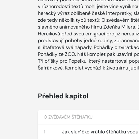
v různorodosti textů mohl ještě více vyniknou
herecký výraz oblíbené české interpretky, s
zde tedy několik typů textů: O zvědavém št
slavného animovaného filmu Zdeňka Milera. D
Hercíková před svou emigrací pro již nerealiz
představují příběhy jedné rodiny, zpracované
si štafetově své nápady. Pohádky o zvířátkách
Pohádky ze ZOO. Náš komplet pak uzavírá po
Tři oříšky pro Popelku, který nastartoval po
Šafránkové. Komplet vychází k životnímu jubi
Přehled kapitol
O ZVĚDAVÉM ŠTĚŇÁTKU
1
Jak sluníčko vrátilo štěňátku vodu