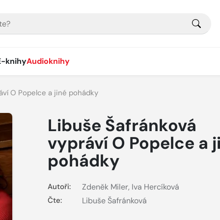
E-knihy
Audioknihy
áví O Popelce a jiné pohádky
Libuše Šafránková
vypráví O Popelce a j
pohádky
Autoři:
Zdeněk Miler
,
Iva Hercíková
Čte:
Libuše Šafránková