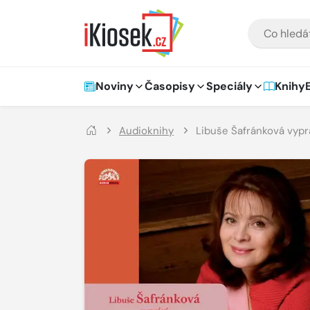
Přejít na hlavní obsah
VYHLEDÁVÁNÍ
Hlavní navigace
Noviny
Časopisy
Speciály
Knihy
Audioknihy
Libuše Šafránková vypr