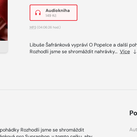
Audiokniha
149 Kč
MP3
(04:06:26 hod.)
Libuše Šafránková vypráví O Popelce a další po
Rozhodli jsme se shromáždit nahrávky...
Více
Po
Aut
í pohádky Rozhodli jsme se shromáždit
ánková pro Supraphon, v tomto celku, aby