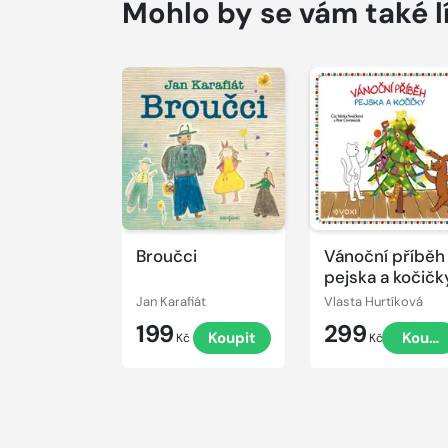
Mohlo by se vám také l
Přehrát
Přehrát
ukázku
ukázku
Broučci
Vánoční příběh
pejska a kočičk
Jan Karafiát
Vlasta Hurtíková
199
299
Koupit
Koupi
Kč
Kč