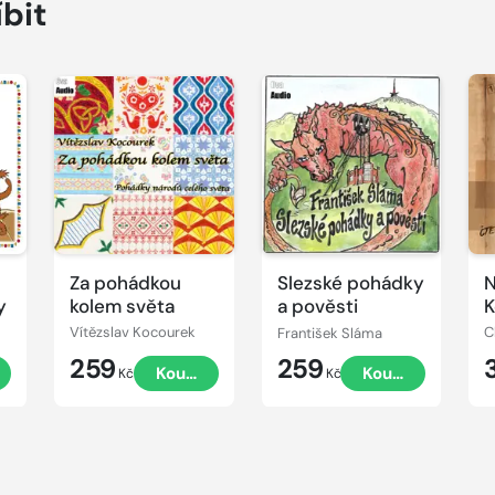
íbit
Přehrát
Přehrát
P
ukázku
ukázku
u
Za pohádkou
Slezské pohádky
N
y
kolem světa
a pověsti
K
Vítězslav Kocourek
František Sláma
C
259
259
t
Koupit
Koupit
Kč
Kč