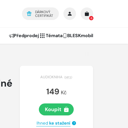
DÁRKOVÝ
CERTIFIKÁT
0
Předprodej
Témata
BLESKmobil
AUDIOKNIHA
(
MP3
)
iné
149
Kč
Koupit
Ihned
ke stažení
?