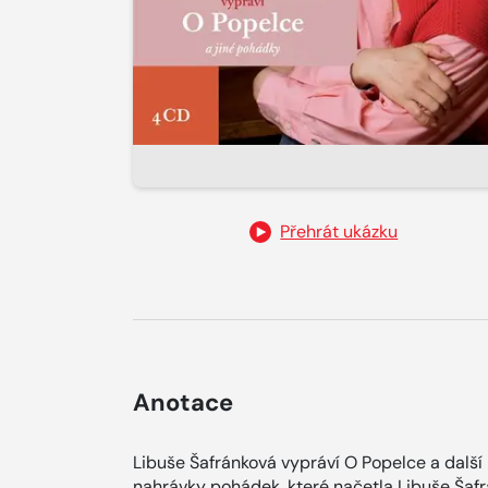
Přehrát ukázku
Anotace
Libuše Šafránková vypráví O Popelce a dalš
nahrávky pohádek, které načetla Libuše Šafr