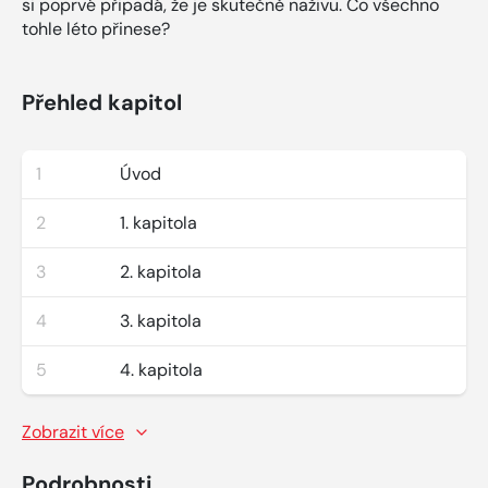
si poprvé připadá, že je skutečně naživu. Co všechno
tohle léto přinese?
Přehled kapitol
1
Úvod
2
1. kapitola
3
2. kapitola
4
3. kapitola
5
4. kapitola
Zobrazit více
Podrobnosti