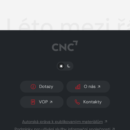
Léto mezi 
PŘEPNOUT SVĚTLÝ/TMAVÝ REŽIM
Dotazy
O nás
VOP
Kontakty
Autorská práva k publikovaným materiálům
Podmínky pro užívání služby informační společnosti