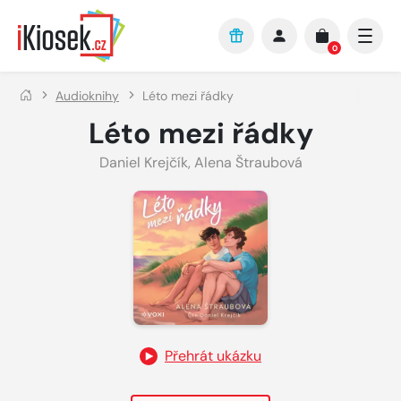
Přejít na hlavní obsah
0
Audioknihy
Léto mezi řádky
Léto mezi řádky
Daniel Krejčík
,
Alena Štraubová
Přehrát ukázku