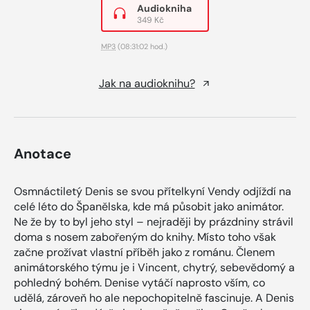
Audiokniha
349 Kč
MP3
(08:31:02 hod.)
Jak na audioknihu?
Anotace
Osmnáctiletý Denis se svou přítelkyní Vendy odjíždí na
celé léto do Španělska, kde má působit jako animátor.
Ne že by to byl jeho styl – nejraději by prázdniny strávil
doma s nosem zabořeným do knihy. Místo toho však
začne prožívat vlastní příběh jako z románu. Členem
animátorského týmu je i Vincent, chytrý, sebevědomý a
pohledný bohém. Denise vytáčí naprosto vším, co
udělá, zároveň ho ale nepochopitelně fascinuje. A Denis