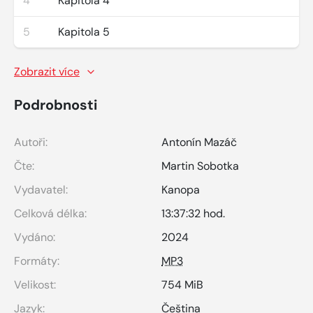
4
Kapitola 4
5
Kapitola 5
Zobrazit více
Podrobnosti
Autoři:
Antonín Mazáč
Čte:
Martin Sobotka
Vydavatel:
Kanopa
Celková délka:
13:37:32 hod.
Vydáno:
2024
Formáty:
MP3
Velikost:
754 MiB
Jazyk:
Čeština