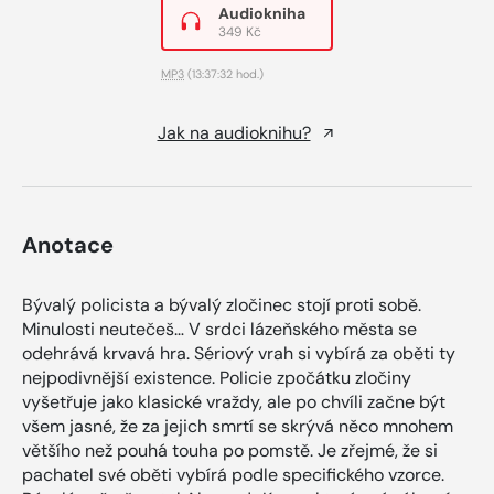
Audiokniha
349 Kč
MP3
(13:37:32 hod.)
Jak na audioknihu?
Anotace
Bývalý policista a bývalý zločinec stojí proti sobě.
Minulosti neutečeš… V srdci lázeňského města se
odehrává krvavá hra. Sériový vrah si vybírá za oběti ty
nejpodivnější existence. Policie zpočátku zločiny
vyšetřuje jako klasické vraždy, ale po chvíli začne být
všem jasné, že za jejich smrtí se skrývá něco mnohem
většího než pouhá touha po pomstě. Je zřejmé, že si
pachatel své oběti vybírá podle specifického vzorce.