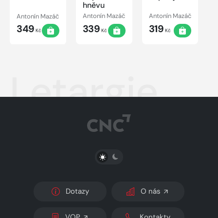
hněvu
Antonín Mazáč
Antonín Mazáč
Antonín Mazáč
349
339
319
Kč
Kč
Kč
Letargie
PŘEPNOUT SVĚTLÝ/TMAVÝ REŽIM
Dotazy
O nás
VOP
Kontakty