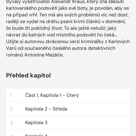
Bývalý vyšetřovatel Alexandr Kraus, který zná zákoutí
karlovarského podsvětí jako své boty, je povolán, aby se
na případ vrhl. Ten má ale svých problémů víc než dost,
raději se vydal na dráhu psaní krimi článků v domnění,
že bude žít poklidný život. To ale ještě netušil, jaký
návrat do kalných vod místního podsvětí ho čeká…
Užijte si autorovu zkrácenou verzi kriminálky z Karlových
Varů od současného českého autora detektivních
románů Antonína Mazáče.
Přehled kapitol
1
Část 1, Kapitola 1 - Úterý
2
Kapitola 2 - Středa
3
Kapitola 3