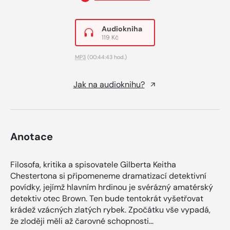
Audiokniha
119 Kč
MP3
(00:44:43 hod.)
Jak na audioknihu?
Anotace
Filosofa, kritika a spisovatele Gilberta Keitha
Chestertona si připomeneme dramatizací detektivní
povídky, jejímž hlavním hrdinou je svérázný amatérský
detektiv otec Brown. Ten bude tentokrát vyšetřovat
krádež vzácných zlatých rybek. Zpočátku vše vypadá,
že zloději měli až čarovné schopnosti...