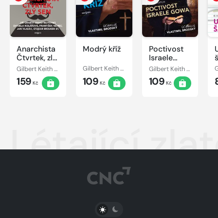
Anarchista
Modrý kříž
Poctivost
Čtvrtek, zlý
Israele
sen
Gowa
Gilbert Keith Chesterton
Gilbert Keith Chesterton
Gilbert Keith Chesterton
159
109
109
Kč
Kč
Kč
Létající zla
PŘEPNOUT SVĚTLÝ/TMAVÝ REŽIM