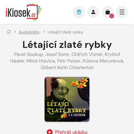
Přejít na hlavní obsah
0
Audioknihy
Létající zlaté rybky
Létající zlaté rybky
Pavel Soukup
,
Josef Somr
,
Oldřich Vízner
,
Kryštof
Hádek
,
Miloš Hlavica
,
Petr Pelzer
,
Růžena Merunková
,
Gilbert Keith Chesterton
Přehrát ukázku