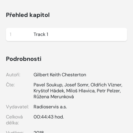
Přehled kapitol
1
Track 1
Podrobnosti
Autoři:
Gilbert Keith Chesterton
Čte:
Pavel Soukup
,
Josef Somr
,
Oldřich Vízner
,
Kryštof Hádek
,
Miloš Hlavica
,
Petr Pelzer
,
Růžena Merunková
Vydavatel:
Radioservis a.s.
Celková
00:44:43 hod.
délka:
Vydáno:
2018