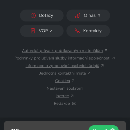
Dotazy
O nás
VOP
Kontakty
Autorská práva k publikovaným materiálům
Podmínky pro užívání služby informační společnosti
Informace o zpracování osobních údajů
Jednotná kontaktní místa
Cookies
Nastavení soukromí
Inzerce
Redakce
© 2026 Copyright
CZECH NEWS CENTER a.s.
a dodavatelé