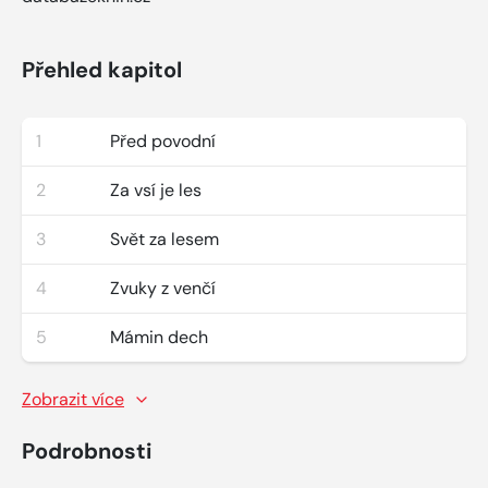
Přehled kapitol
1
Před povodní
2
Za vsí je les
3
Svět za lesem
4
Zvuky z venčí
5
Mámin dech
Zobrazit více
Podrobnosti