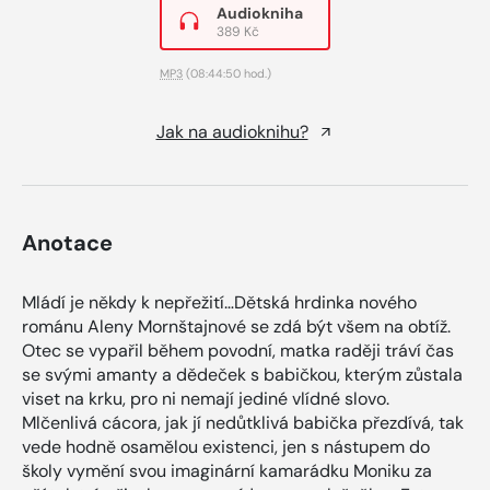
Audiokniha
389 Kč
MP3
(08:44:50 hod.)
Jak na audioknihu?
Anotace
Mládí je někdy k nepřežití…Dětská hrdinka nového
románu Aleny Mornštajnové se zdá být všem na obtíž.
Otec se vypařil během povodní, matka raději tráví čas
se svými amanty a dědeček s babičkou, kterým zůstala
viset na krku, pro ni nemají jediné vlídné slovo.
Mlčenlivá cácora, jak jí nedůtklivá babička přezdívá, tak
vede hodně osamělou existenci, jen s nástupem do
školy vymění svou imaginární kamarádku Moniku za