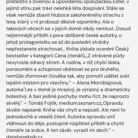
přátelství s živelnou a upovídanou spolužačkou Ester, v
jejímž stínu pak tráví nelehká léta dospívání. Stále se
však nemůže zbavit hluboce zakořeněného strachu z
lesa, který v ní probouzí děsivé vzpomínky. Ale o
takových věcech se v jejich domě nikdy nemluví…Dosud
nejtemnější příběh z pera oblíbené české autorky, o
jehož protagonistku se až do poslední stránky
nepřestanete strachovat... Kniha získala ocenění Český
bestseller v kategorii Cena čtenářů.„Z otrávené půdy
nevyroste zdravý strom. A rodina, v níž chybí láska,
porozumění a schopnost obětovat se pro druhého,
nemůže zformovat člověka tak, aby pomohl udělat svět
lepším místem pro všechny.“ – Alena Mornštajnová,
autorka"Les v domě je mrazivý, je výrazný a dramaticky
bolestivý. A bez jediné pochyby mohu říct, že naprosto
skvělý." – Tomáš Fojtík, medium.seznam.cz„Opravdu
skvěle napsané. Kniha vás chytí a nepustí. Ale není to
jednoduché a veselé čtení. Autorka opravdu umí
vtáhnout do děje, postupně rozplétat příběh a chytit
čtenáře za srdce. A ten závěr, vyrazil mi dech.“ –
databazeknih.cz