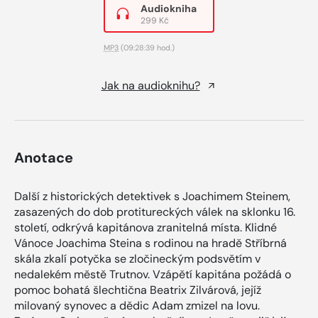
Audiokniha
299 Kč
MP3
(09:28:39 hod.)
Jak na audioknihu?
Anotace
Další z historických detektivek s Joachimem Steinem,
zasazených do dob protitureckých válek na sklonku 16.
století, odkrývá kapitánova zranitelná místa. Klidné
Vánoce Joachima Steina s rodinou na hradě Stříbrná
skála zkalí potyčka se zločineckým podsvětím v
nedalekém městě Trutnov. Vzápětí kapitána požádá o
pomoc bohatá šlechtična Beatrix Zilvárová, jejíž
milovaný synovec a dědic Adam zmizel na lovu.