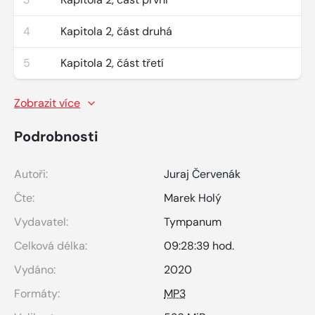
4
Kapitola 2, část druhá
5
Kapitola 2, část třetí
Zobrazit více
Podrobnosti
Autoři:
Juraj Červenák
Čte:
Marek Holý
Vydavatel:
Tympanum
Celková délka:
09:28:39 hod.
Vydáno:
2020
Formáty:
MP3