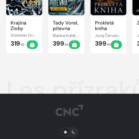
Krajina
Tady Vorel,
Prokletá
Zloby
pitevna
kniha
Stanislav Dvořák
Blanka Kubíková, František Vorel
Juraj Červenák
319
399
399
Kč
Kč
Kč
Les přízrak
PŘEPNOUT SVĚTLÝ/TMAVÝ REŽIM