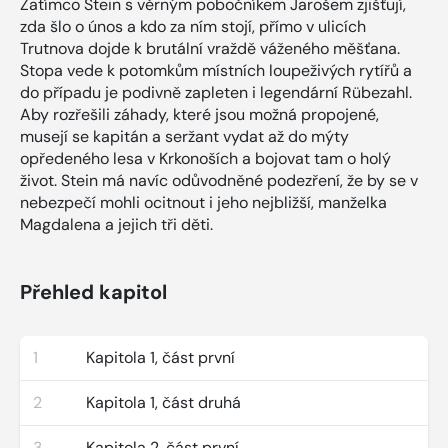
Zatímco Stein s věrným pobočníkem Jarošem zjišťují,
zda šlo o únos a kdo za ním stojí, přímo v ulicích
Trutnova dojde k brutální vraždě váženého měšťana.
Stopa vede k potomkům místních loupeživých rytířů a
do případu je podivně zapleten i legendární Rübezahl.
Aby rozřešili záhady, které jsou možná propojené,
musejí se kapitán a seržant vydat až do mýty
opředeného lesa v Krkonoších a bojovat tam o holý
život. Stein má navíc odůvodněné podezření, že by se v
nebezpečí mohli ocitnout i jeho nejbližší, manželka
Magdalena a jejich tři děti.
Přehled kapitol
1
Kapitola 1, část první
2
Kapitola 1, část druhá
3
Kapitola 2, část první