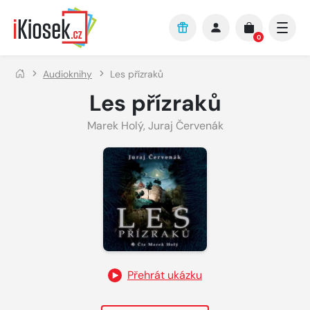
Přejít na hlavní obsah
0
Audioknihy
Les přízraků
Les přízraků
Marek Holý
,
Juraj Červenák
Přehrát ukázku