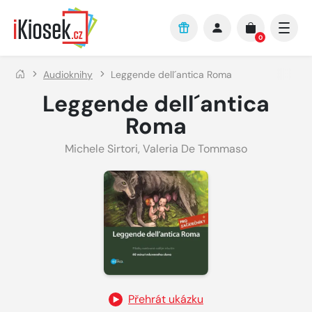
Přejít na hlavní obsah
0
Audioknihy
Leggende dell´antica Roma
Leggende dell´antica
Roma
Michele Sirtori
,
Valeria De Tommaso
Přehrát ukázku