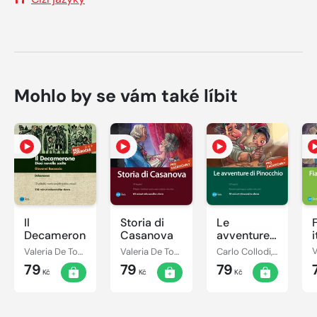
Mohlo by se vám také líbit
Il
Storia di
Le
Decamerone
Casanova
avventure
i
di
Valeria De Tommaso, Giovanni Boccaccio
Valeria De Tommaso
Carlo Collodi, Valeria De Tommaso
Pinocchio
79
79
79
Kč
Kč
Kč