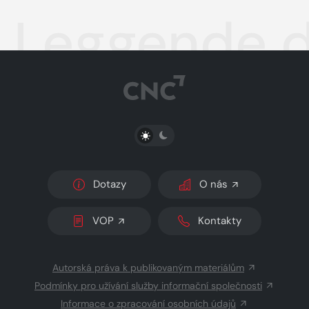
Leggende d
PŘEPNOUT SVĚTLÝ/TMAVÝ REŽIM
Dotazy
O nás
VOP
Kontakty
Autorská práva k publikovaným materiálům
Podmínky pro užívání služby informační společnosti
Informace o zpracování osobních údajů