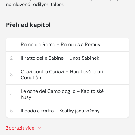
namluvené rodilým Italem.
Přehled kapitol
1
Romolo e Remo – Romulus a Remus
2
Il ratto delle Sabine – Únos Sabinek
Orazi contro Curiazi – Horatiové proti
3
Curiatiům
Le oche del Campidoglio – Kapitolské
4
husy
5
Il dado e tratto – Kostky jsou vrženy
Zobrazit více