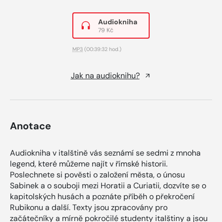
Audiokniha
79 Kč
MP3
(00:39:32 hod.)
Jak na audioknihu?
Anotace
Audiokniha v italštině vás seznámí se sedmi z mnoha
legend, které můžeme najít v římské historii.
Poslechnete si pověsti o založení města, o únosu
Sabinek a o souboji mezi Horatii a Curiatii, dozvíte se o
kapitolských husách a poznáte příběh o překročení
Rubikonu a další. Texty jsou zpracovány pro
začátečníky a mírně pokročilé studenty italštiny a jsou