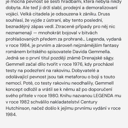
je mocná pevnost se šesti hradbami, která nebyla nikdy
dobyta. Ale teď ji drží slabí, prodejní a demoralizovaní
vojáci. Velká citadela je odsouzena k zániku. Druss
souhlasí, že vyjde z ústraní, aby tento poslední,
beznadějný zápas vedl. Ztracené případy pro něj nic
neznamenají — mnohokrát bojoval v bitvách
prohlašovaných předem za prohrané… Legenda, vydaná
v roce 1984, je prvním a zároveň nejznámějším fantasy
románem britského spisovatele Davida Gemmella.
Jedná se o první titul později známé Drenajské ságy.
Gemmell začal dílo tvořit v roce 1976, kdy procházel
testy na podezření na rakovinu. Dobyvatelé a
odolávající pevnost jsou tak metaforou o boji s touto
nemocí. Poté, co testy rakovinu neodhalily, Gemmell
koncept odložil a vrátil se k němu až po doporučení
svého přítele v roce 1980. Knihu nazvanou LEGENDA mu
v roce 1982 schválilo nakladatelství Century
Hutchinson, načež došlo k jejímu prvnímu vydání v roce
1984.