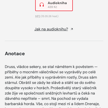
Audiokniha
439 Kč
MP3
(15:35:26 hod.)
Jak na audioknihu?
Anotace
Druss, vládce sekery, se stal námětem k pověstem —
příběhy o mocném válečníkovi se vyprávěly po celé
zemi. Ale jak příběhy s vyprávěním rostly, Druss sám
stárnul. Obrátil se zády ke slávě a stáhl se do svého
doupěte vysoko v horách. Prošedivělý starý válečník
zde žije ve společnosti sněžných levhartů a čeká na
dávného nepřítele – smrt. Na pochod se vydala
barbarská horda. Vše, co stojí mezi ní a lidem Drenaje,