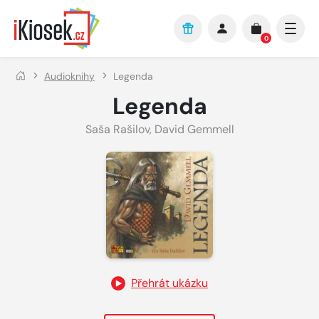
Přejít na hlavní obsah
0
Audioknihy
Legenda
Legenda
Saša Rašilov
,
David Gemmell
Přehrát ukázku