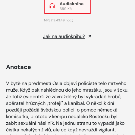
Audiokniha
369 Kč
MP3
(19:43:49 hod.)
Jak na audioknihu?
Anotace
V bytě na předměstí Osla objeví policisté tělo mrtvého
muže. Když pak nahlédnou do jeho mrazáku, jsou v šoku.
Je totiž evidentní, že zavražděný byl vykradač hrobů,
sběratel hrůzných „trofejí" a kanibal. O několik dní
později požádá švédskou policii o pomoc německá
komisařka, protože v kempu nedaleko Rostocku byl
zabit sexuální násilník. Na jednu stranu to vypadá jako
čistka nekalých živlů, ale co když nevraždí vigilant,