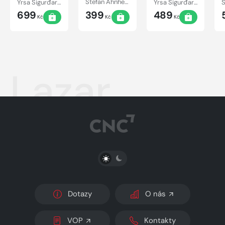
Yrsa Sigurđardóttir
Stefan Ahnhem
Yrsa Sigurđardóttir
699
399
489
Kč
Kč
Kč
Lazar
PŘEPNOUT SVĚTLÝ/TMAVÝ REŽIM
Dotazy
O nás
VOP
Kontakty