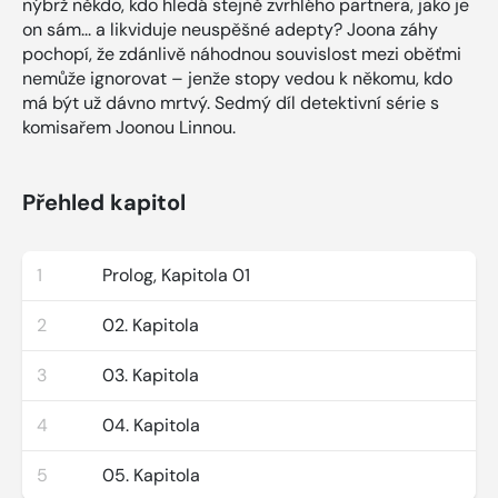
nýbrž někdo, kdo hledá stejně zvrhlého partnera, jako je
on sám... a likviduje neuspěšné adepty? Joona záhy
pochopí, že zdánlivě náhodnou souvislost mezi oběťmi
nemůže ignorovat – jenže stopy vedou k někomu, kdo
má být už dávno mrtvý. Sedmý díl detektivní série s
komisařem Joonou Linnou.
Přehled kapitol
1
Prolog, Kapitola 01
2
02. Kapitola
3
03. Kapitola
4
04. Kapitola
5
05. Kapitola