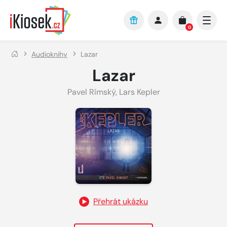
Přejít na hlavní obsah
0
Audioknihy
Lazar
Lazar
Pavel Rímský
,
Lars Kepler
Přehrát ukázku