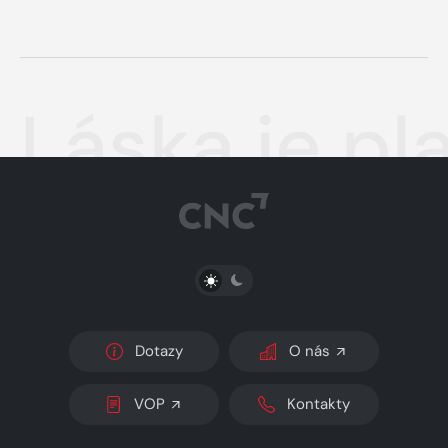
Láska je p
PŘEPNOUT SVĚTLÝ/TMAVÝ REŽIM
Dotazy
O nás
VOP
Kontakty