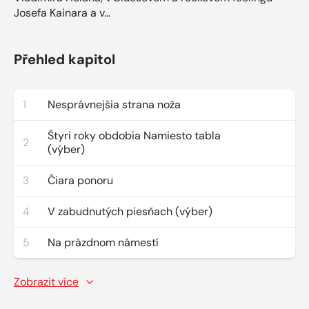
Josefa Kainara a v…
Přehled kapitol
1
Nesprávnejšia strana noža
Štyri roky obdobia Namiesto tabla
2
(výber)
3
Čiara ponoru
4
V zabudnutých piesňach (výber)
5
Na prázdnom námestí
Zobrazit více