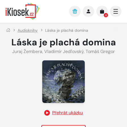
Přejít na hlavní obsah
0
Audioknihy
Láska je plachá domina
Láska je plachá domina
Juraj Žembera
,
Vladimír Jedľovský
,
Tomáš Gregor
Přehrát ukázku