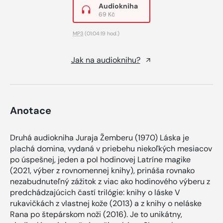
Audiokniha
69 Kč
MP3
(01:04:19 hod.)
Jak na audioknihu?
Anotace
Druhá audiokniha Juraja Žemberu (1970) Láska je
plachá domina, vydaná v priebehu niekoľkých mesiacov
po úspešnej, jeden a pol hodinovej Latríne magike
(2021, výber z rovnomennej knihy), prináša rovnako
nezabudnuteľný zážitok z viac ako hodinového výberu z
predchádzajúcich častí trilógie: knihy o láske V
rukavičkách z vlastnej kože (2013) a z knihy o neláske
Rana po štepárskom noži (2016). Je to unikátny,