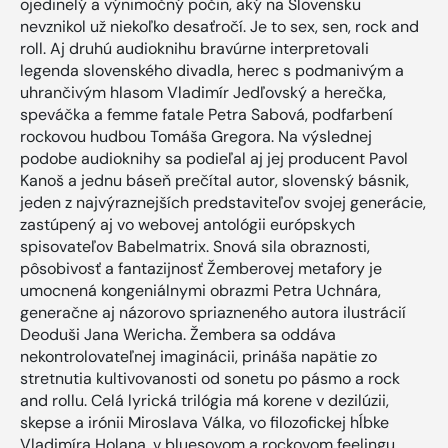
ojedinelý a výnimočný počin, aký na Slovensku
nevznikol už niekoľko desaťročí. Je to sex, sen, rock and
roll. Aj druhú audioknihu bravúrne interpretovali
legenda slovenského divadla, herec s podmanivým a
uhrančivým hlasom Vladimír Jedľovský a herečka,
speváčka a femme fatale Petra Sabová, podfarbení
rockovou hudbou Tomáša Gregora. Na výslednej
podobe audioknihy sa podieľal aj jej producent Pavol
Kanoš a jednu báseň prečítal autor, slovenský básnik,
jeden z najvýraznejších predstaviteľov svojej generácie,
zastúpený aj vo webovej antológii európskych
spisovateľov Babelmatrix. Snová sila obraznosti,
pôsobivosť a fantazijnosť Žemberovej metafory je
umocnená kongeniálnymi obrazmi Petra Uchnára,
generačne aj názorovo spriazneného autora ilustrácií
Deoduši Jana Wericha. Žembera sa oddáva
nekontrolovateľnej imaginácii, prináša napätie zo
stretnutia kultivovanosti od sonetu po pásmo a rock
and rollu. Celá lyrická trilógia má korene v dezilúzii,
skepse a irónii Miroslava Válka, vo filozofickej hĺbke
Vladimíra Holana, v bluesovom a rockovom feelingu