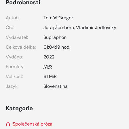
Podrobnosti
Autoři:
Tomáš Gregor
Čte:
Juraj Žembera
,
Vladimír Jedľovský
Vydavatel:
Supraphon
Celková délka:
01:04:19 hod.
Vydáno:
2022
Formáty:
MP3
Velikost:
61 MiB
Jazyk:
Slovenština
Kategorie
Společenská próza