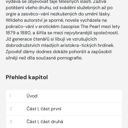
vydává se objevovat taje tělesných slastí. Zažívá
potěšení všeho druhu, od svádění služebných až po
orgie a zasvěco-vání nezkušených do umění lásky.
Wildeho autorství je sporné, novela vycházela na
pokračo-vání v erotickém časopise The Pearl mezi lety
1879 a 1880, a šířila se mezi nejvybranější společností.
Již generace čtenářů si libují ve vzrušujících
dobrodružstvích mladých aristokra-tických hrdinek.
Zpověď dámy dodnes dokáže pohoršit a zapůsobit
silněji než díla současné pornografie.
Přehled kapitol
1
Úvod
2
Část I, část první
3
Část I, část druhá