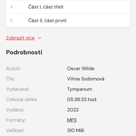
4
Část I, část třetí
5
Část II, část první
Zobrazit více
Podrobnosti
Autoři:
Oscar Wilde
Čte:
Vilma Sodomová
Vydavatel:
Tympanum
Celková délka:
05:38:33 hod.
Vydáno:
2022
Formáty:
MP3
Velikost:
310 MiB