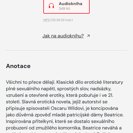
Audiokniha
349 Kč
MP3
(05:38:33 hod.)
Jak na audioknihu?
Anotace
Všichni to přece dělají. Klasické dílo erotické literatury
plné sexuálního napětí, sprostých slov, nadsázky,
vzrušení a otevřené erotiky, která pobuřuje i ve 21.
století. Slavná erotická novela, jejíž autorství se
připisuje spisovateli Oscaru Wildovi, je koncipována
jako důvěrná zpověď mladé patricijské dámy Beatrice.
Inspirována přítelkyní, které se dostalo sexuálního
probuzení od zmužilého komorníka, Beatrice neváhá a