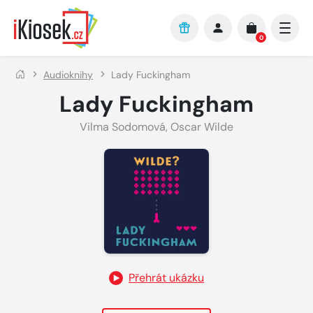
Přejít na hlavní obsah
0
Audioknihy
Lady Fuckingham
Lady Fuckingham
Vilma Sodomová
,
Oscar Wilde
Přehrát ukázku