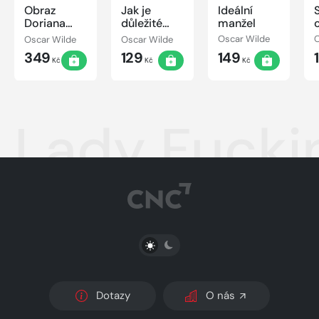
Obraz
Jak je
Ideální
Doriana
důležité
manžel
Graye
míti Filipa
Oscar Wilde
Oscar Wilde
Oscar Wilde
O
349
129
149
Kč
Kč
Kč
Lady Fuck
PŘEPNOUT SVĚTLÝ/TMAVÝ REŽIM
Dotazy
O nás