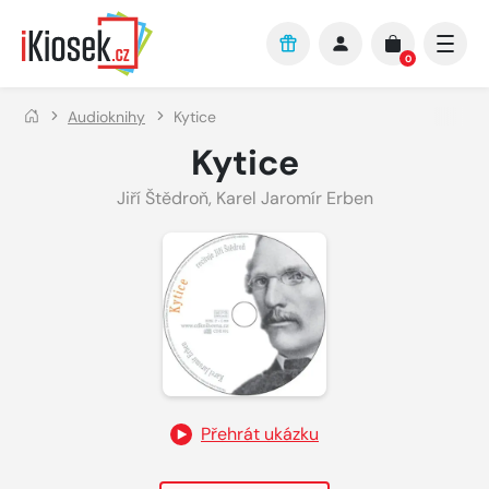
Přejít na hlavní obsah
0
Audioknihy
Kytice
Kytice
Jiří Štědroň
,
Karel Jaromír Erben
Přehrát ukázku