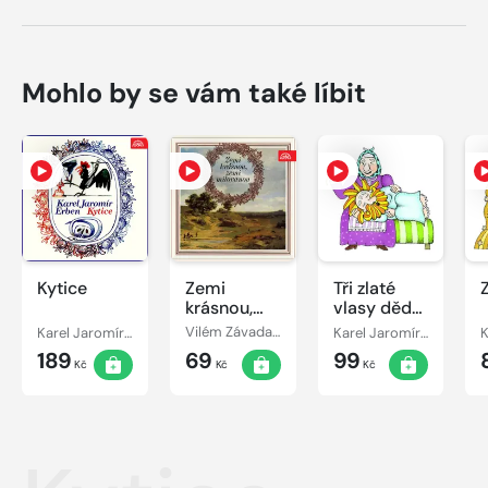
Mohlo by se vám také líbit
Kytice
Zemi
Tři zlaté
krásnou,
vlasy děda
zemi
Vševěda
Karel Jaromír Erben
Vilém Závada, František Hrubín, Jaroslav Vrchlický, Josef Václav Sládek, Jan Neruda, Jiří Wolker, Karel Hynek Mácha, František Halas, Jaroslav Seifert, Karel Jaromír Erben
Karel Jaromír Erben
milovanou
189
69
99
Kč
Kč
Kč