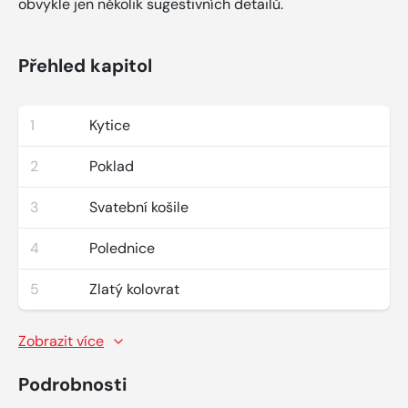
obvykle jen několik sugestivních detailů.
Přehled kapitol
1
Kytice
2
Poklad
3
Svatební košile
4
Polednice
5
Zlatý kolovrat
Zobrazit více
Podrobnosti