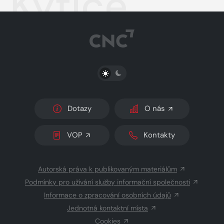
Kytice
PŘEPNOUT SVĚTLÝ/TMAVÝ REŽIM
Dotazy
O nás
VOP
Kontakty
Autorská práva k publikovaným materiálům
Podmínky pro užívání služby informační společnosti
Informace o zpracování osobních údajů
Jednotná kontaktní místa
Cookies