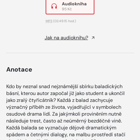
Audiokniha
95 Kč
MP3
(02:49:15 hod.)
Jak na audioknihu?
Anotace
Kdo by neznal snad nejznámější sbírku baladických
básní, kterou autor započal již jako student a ukončil
jako zralý čtyřicátník? Každá z balad zachycuje
význačný příběh ze života, vyjadřující v symbolech
osudové drama lidí. Za jakýmkoli proviněním nutně
následuje trest, často až neúměrný bezděčné vině.
Každá balada se vyznačuje dějově dramatickým
spádem a četnými dialogy, na malbu prostředí stačí