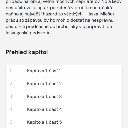
prípadu narobí aj veľmi mocných nepriateľov. No a keby
nestačilo, že je aj tak po kolená v problémoch, čaká
naňho aj najväčší hazard zo všetkých - láska. Miešať
prácu so zábavou by ho mohlo dostať na nesprávnu
cestu - a predčasne do hrobu, aký vie pripraviť iba
lasvegaské podsvetie.
Přehled kapitol
1
Kapitola 1, časť 1
2
Kapitola 1, časť 2
3
Kapitola 1, časť 3
4
Kapitola 1, časť 4
5
Kapitola 1, časť 5