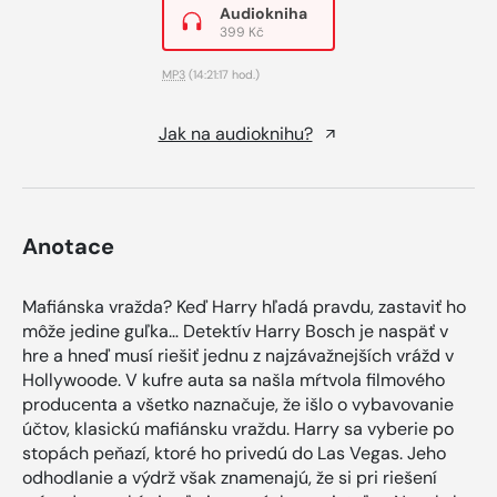
Audiokniha
399 Kč
MP3
(14:21:17 hod.)
Jak na audioknihu?
Anotace
Mafiánska vražda? Keď Harry hľadá pravdu, zastaviť ho
môže jedine guľka… Detektív Harry Bosch je naspäť v
hre a hneď musí riešiť jednu z najzávažnejších vrážd v
Hollywoode. V kufre auta sa našla mŕtvola filmového
producenta a všetko naznačuje, že išlo o vybavovanie
účtov, klasickú mafiánsku vraždu. Harry sa vyberie po
stopách peňazí, ktoré ho privedú do Las Vegas. Jeho
odhodlanie a výdrž však znamenajú, že si pri riešení