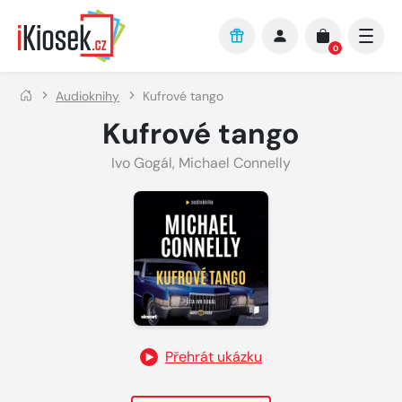
Přejít na hlavní obsah
0
Audioknihy
Kufrové tango
Kufrové tango
Ivo Gogál
,
Michael Connelly
Přehrát ukázku