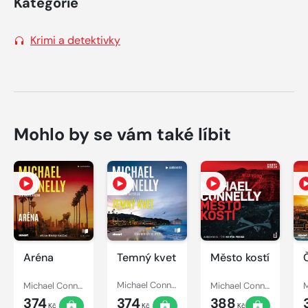
Kategorie
Krimi a detektivky
Mohlo by se vám také líbit
Aréna
Temný kvet
Město kostí
Michael Connelly
Michael Connelly
Michael Connelly
374
374
388
Kč
Kč
Kč