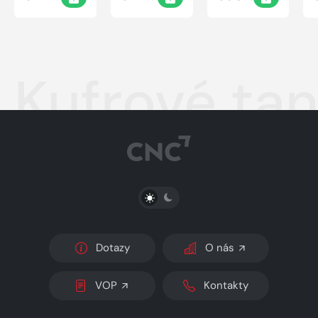
Kufrové ta
PŘEPNOUT SVĚTLÝ/TMAVÝ REŽIM
Dotazy
O nás
VOP
Kontakty