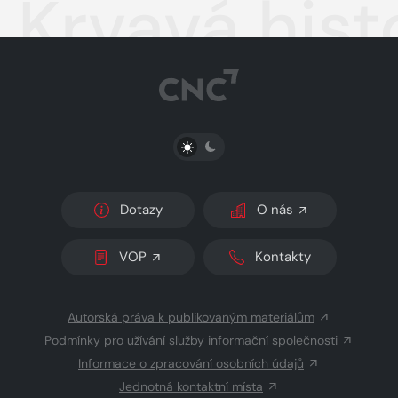
Krvavá hist
PŘEPNOUT SVĚTLÝ/TMAVÝ REŽIM
Dotazy
O nás
VOP
Kontakty
Autorská práva k publikovaným materiálům
Podmínky pro užívání služby informační společnosti
Informace o zpracování osobních údajů
Jednotná kontaktní místa