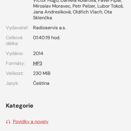
Victor Hugo
,
Daniela Kolářová
,
Pavel Pípal
,
Miroslav Moravec
,
Petr Pelzer
,
Lubor Tokoš
,
Jana Andresíková
,
Oldřich Vlach
,
Ota
Sklenčka
Vydavatel:
Radioservis a.s.
Celková
01:40:19 hod.
délka:
Vydáno:
2014
Formáty:
MP3
Velikost:
230 MiB
Jazyk:
Čeština
Kategorie
Povídky a novely