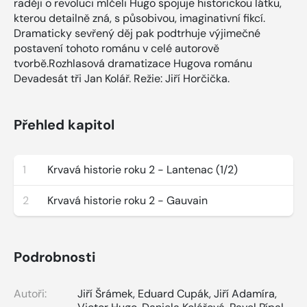
raději o revoluci mlčeli Hugo spojuje historickou látku,
kterou detailně zná, s působivou, imaginativní fikcí.
Dramaticky sevřený děj pak podtrhuje výjimečné
postavení tohoto románu v celé autorově
tvorbě.Rozhlasová dramatizace Hugova románu
Devadesát tři Jan Kolář. Režie: Jiří Horčička.
Přehled kapitol
1
Krvavá historie roku 2 - Lantenac (1/2)
2
Krvavá historie roku 2 - Gauvain
Podrobnosti
Autoři:
Jiří Šrámek
,
Eduard Cupák
,
Jiří Adamíra
,