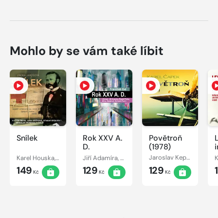
Mohlo by se vám také líbit
Snílek
Rok XXV A.
Povětroň
D.
(1978)
Karel Houska, Otakar Brousek, Jindřiška Jarošová, Jana Dítětová, Viktor Preiss, Josef Chvalina, Miroslav Masopust, Petr Svojtka, Miroslav Moravec
Jiří Adamíra, František Gel, Jiřina Jirásková, Bohumil Švarc, Rudolf Pellar
Jaroslav Kepka, Karel Čapek, Karel Houska, Miroslav Moravec, Oldřich Musil, Martin Růžek, Hana Smrčková, Antonín Molčík, Oldřich Vlček
149
129
129
Kč
Kč
Kč