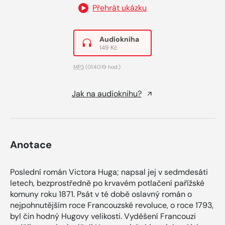
Přehrát ukázku
Audiokniha
149 Kč
MP3
(01:40:19 hod.)
Jak na audioknihu?
Anotace
Poslední román Victora Huga; napsal jej v sedmdesáti
letech, bezprostředně po krvavém potlačení pařížské
komuny roku 1871. Psát v té době oslavný román o
nejpohnutějším roce Francouzské revoluce, o roce 1793,
byl čin hodný Hugovy velikosti. Vyděšení Francouzi