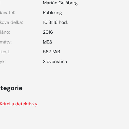
:
Marián Geišberg
avatel:
Publixing
ková délka:
10:31:16 hod.
dáno:
2016
máty:
MP3
ikost:
587 MiB
yk:
Slovenština
tegorie
Krimi a detektivky