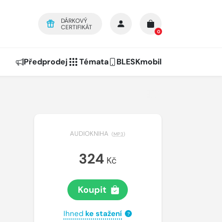
DÁRKOVÝ
CERTIFIKÁT
0
Předprodej
Témata
BLESKmobil
AUDIOKNIHA
(
MP3
)
324
Kč
Koupit
Ihned
ke stažení
?