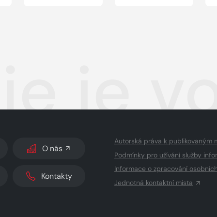
ie je v
Autorská práva k publikovaným 
O nás
Podmínky pro užívání služby info
Informace o zpracování osobníc
Kontakty
Jednotná kontaktní místa