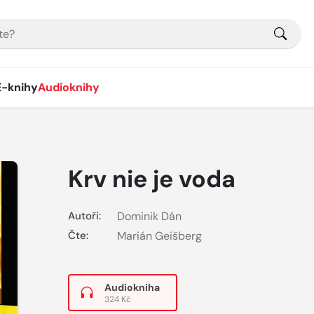
E-knihy
Audioknihy
Krv nie je voda
Autoři:
Dominik Dán
Čte:
Marián Geišberg
Audiokniha
324 Kč