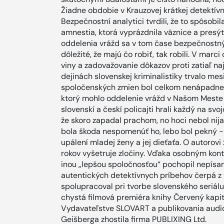
Žiadne obdobie v Krauzovej krátkej detektívn
Bezpečnostní analytici tvrdili, že to spôsob
amnestia, ktorá vyprázdnila väznice a presýtil
oddelenia vrážd sa v tom čase bezpečnostný
dôležité, že majú čo robiť, tak robili. V marc
viny a zadovažovanie dôkazov proti zatiaľ n
dejinách slovenskej kriminalistiky trvalo me
spoločenských zmien bol celkom nenápadne 
ktorý mohlo oddelenie vrážd v Našom Meste 
slovenskí a českí policajti hrali každý na s
že skoro zapadal prachom, no hoci nebol nijako 
bola škoda nespomenúť ho, lebo bol pekný -
upálení mladej ženy a jej dieťaťa. O autorov
rokov vyšetruje zločiny. Vďaka osobným kont
inou „lepšou spoločnosťou“ pochopil nepísan
autentických detektívnych príbehov čerpá z
spolupracoval pri tvorbe slovenského seriál
chystá filmová premiéra knihy Červený kapit
Vydavateľstve SLOVART a publikovania audi
Geišberga zhostila firma PUBLIXING Ltd.