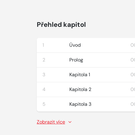
Přehled kapitol
1
Úvod
00
2
Prolog
00
3
Kapitola 1
0
4
Kapitola 2
0
5
Kapitola 3
0
Zobrazit více