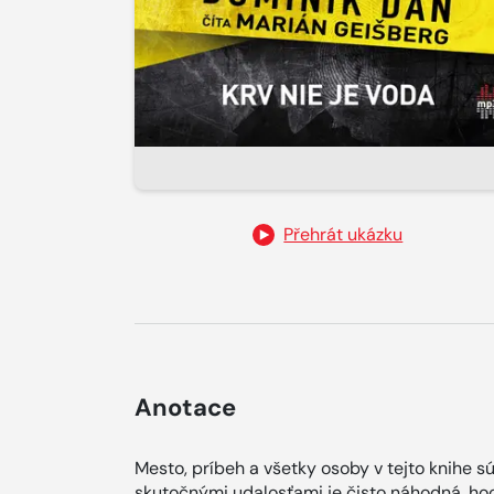
Přehrát ukázku
Anotace
Mesto, príbeh a všetky osoby v tejto knihe 
skutočnými udalosťami je čisto náhodná, ho