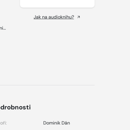
Jak na audioknihu?
i...
drobnosti
oři:
Dominik Dán