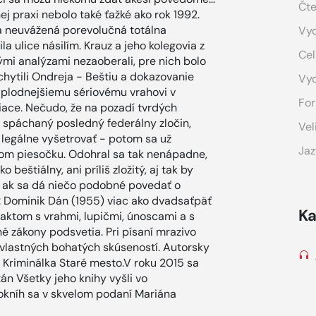
Čte
ej praxi nebolo také ťažké ako rok 1992.
ila neuvážená porevolučná totálna
Vyd
a ulice násilím. Krauz a jeho kolegovia z
Cel
mi analýzami nezaoberali, pre nich bolo
i chytili Ondreja - Beštiu a dokazovanie
Vy
ajplodnejšiemu sériovému vrahovi v
For
siace. Nečudo, že na pozadí tvrdých
spáchaný posledný federálny zločin,
Vel
legálne vyšetrovať - potom sa už
Jaz
vojom piesočku. Odohral sa tak nenápadne,
beštiálny, ani príliš zložitý, aj tak by
 ak sa dá niečo podobné povedať o
i : Dominik Dán (1955) viac ako dvadsaťpäť
Ka
aktom s vrahmi, lupičmi, únoscami a s
é zákony podsvetia. Pri písaní mrazivo
 vlastných bohatých skúseností. Autorsky
u Kriminálka Staré mesto.V roku 2015 sa
án Všetky jeho knihy vyšli vo
okníh sa v skvelom podaní Mariána