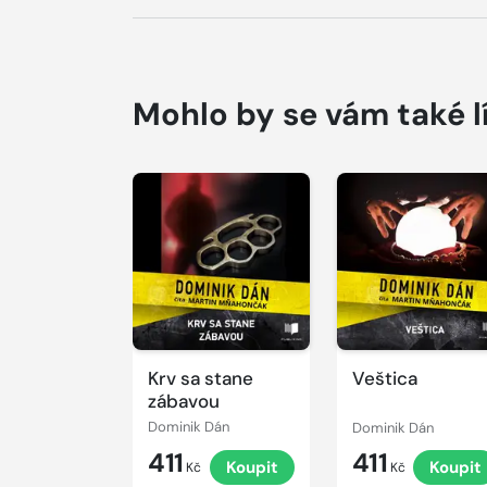
Mohlo by se vám také l
Přehrát
Přehrát
ukázku
ukázku
Krv sa stane
Veštica
zábavou
Dominik Dán
Dominik Dán
411
411
Koupit
Koupit
Kč
Kč