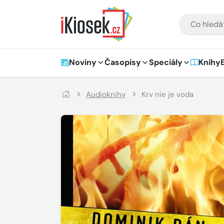
Přejít na hlavní obsah
VYHLEDÁVÁNÍ
Hlavní navigace
Noviny
Časopisy
Speciály
Knihy
Audioknihy
Krv nie je voda