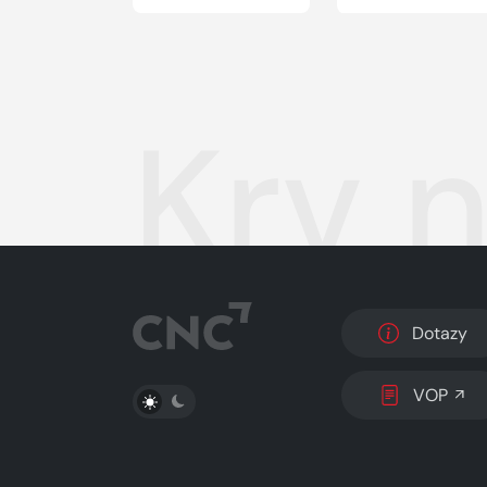
Krv n
Dotazy
PŘEPNOUT SVĚTLÝ/TMAVÝ REŽIM
VOP