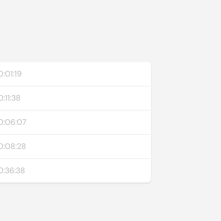
:01:19
:11:38
0:06:07
0:08:28
0:36:38