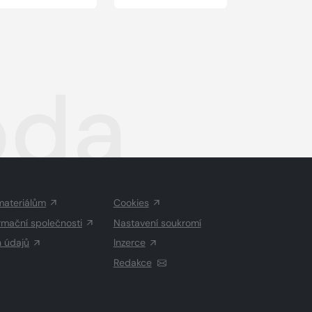
oda
materiálům
Cookies
rmační společnosti
Nastavení soukromí
h údajů
Inzerce
Redakce