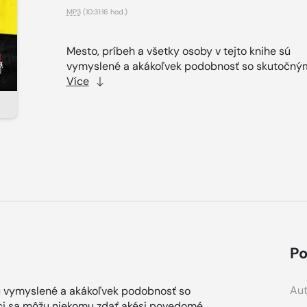
MP3
(10:31:16 hod.)
Mesto, príbeh a všetky osoby v tejto knihe sú
vymyslené a akákoľvek podobnosť so skutočným
Více
Po
Aut
sú vymyslené a akákoľvek podobnosť so
ci sa môžu niekomu zdať akési povedomé...