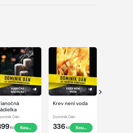
řehrát
kázku
Přehrát
Přehrát
ukázku
ukázku
Další
ianočná
Krev není voda
Noc temn
ádielka
klamstiev
ominik Dán
Dominik Dán
Dominik Dán
399
336
362
Koupit
Koupit
Kč
Kč
Kč