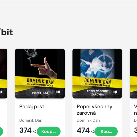
íbit
Přehrát
Přehrát
P
ukázku
ukázku
u
Podaj prst
Popel všechny
V
zarovná
n
Dominik Dán
Dominik Dán
D
374
474
Koupit
Koupit
Kč
Kč