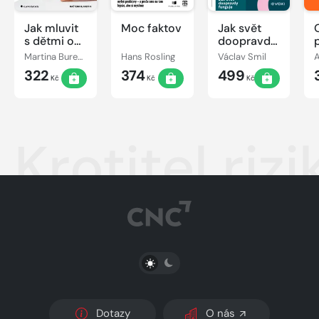
Jak mluvit
Moc faktov
Jak svět
s dětmi o
doopravdy
penězích
funguje
Martina Burešová
Hans Rosling
Václav Smil
322
374
499
Kč
Kč
Kč
Krotitel ri
PŘEPNOUT SVĚTLÝ/TMAVÝ REŽIM
Dotazy
O nás