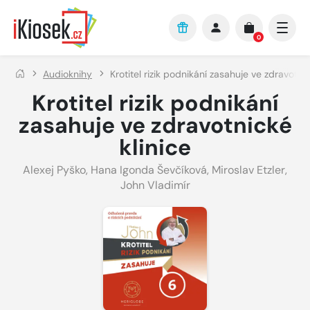
Přejít na hlavní obsah
0
Audioknihy
Krotitel rizik podnikání zasahuje ve zdravotnic
Krotitel rizik podnikání
zasahuje ve zdravotnické
klinice
Alexej Pyško
,
Hana Igonda Ševčíková
,
Miroslav Etzler
,
John Vladimír