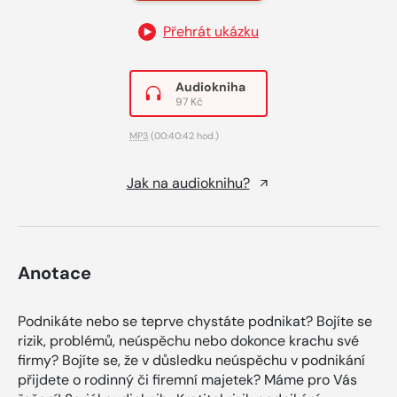
Přehrát ukázku
Audiokniha
97 Kč
MP3
(00:40:42 hod.)
Jak na audioknihu?
Anotace
Podnikáte nebo se teprve chystáte podnikat? Bojíte se
rizik, problémů, neúspěchu nebo dokonce krachu své
firmy? Bojíte se, že v důsledku neúspěchu v podnikání
přijdete o rodinný či firemní majetek? Máme pro Vás