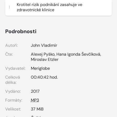
Krotitel rizik podnikání zasahuje ve
1
zdravotnické klinice
Podrobnosti
Autoři:
John Vladimír
Čte:
Alexej Pyško
,
Hana Igonda Ševčíková
,
Miroslav Etzler
Vydavatel:
Meriglobe
Celková
00:40:42 hod.
délka:
Vydáno:
2017
Formáty:
MP3
Velikost:
37 MiB