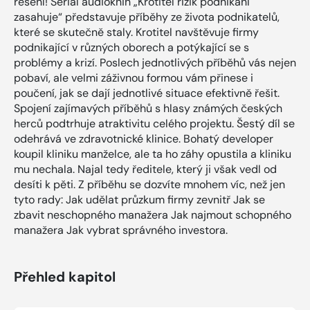
řešení! Seriál audioknih „Krotitel rizik podnikání
zasahuje“ představuje příběhy ze života podnikatelů,
které se skutečně staly. Krotitel navštěvuje firmy
podnikající v různých oborech a potýkající se s
problémy a krizí. Poslech jednotlivých příběhů vás nejen
pobaví, ale velmi záživnou formou vám přinese i
poučení, jak se dají jednotlivé situace efektivně řešit.
Spojení zajímavých příběhů s hlasy známých českých
herců podtrhuje atraktivitu celého projektu. Šestý díl se
odehrává ve zdravotnické klinice. Bohatý developer
koupil kliniku manželce, ale ta ho záhy opustila a kliniku
mu nechala. Najal tedy ředitele, který ji však vedl od
desíti k pěti. Z příběhu se dozvíte mnohem víc, než jen
tyto rady: Jak udělat průzkum firmy zevnitř Jak se
zbavit neschopného manažera Jak najmout schopného
manažera Jak vybrat správného investora.
Přehled kapitol