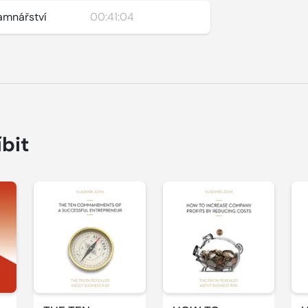
Kamnářství
00:41:04
íbit
Přehrát
Přehrát
P
ukázku
ukázku
u