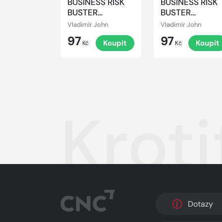
BUSINESS RISK
BUSINESS RISK
BUSTER
BUSTER
INTERVENES 2
INTERVENES 1
Vladimír John
Vladimír John
97
97
Koupit
Koupit
Kč
Kč
Kroti
Dotazy