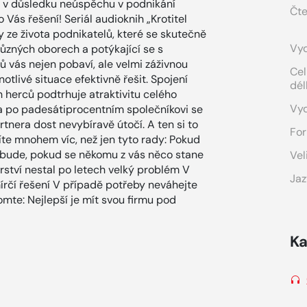
e v důsledku neúspěchu v podnikání
Čte
 Vás řešení! Seriál audioknih „Krotitel
y ze života podnikatelů, které se skutečně
Vyd
 různých oborech a potýkající se s
ů vás nejen pobaví, ale velmi záživnou
Cel
otlivé situace efektivně řešit. Spojení
dél
 herců podtrhuje atraktivitu celého
Vy
va po padesátiprocentním společníkovi se
tnera dost nevybíravě útočí. A ten si to
For
íte mnohem víc, než jen tyto rady: Pokud
 bude, pokud se někomu z vás něco stane
Vel
erství nestal po letech velký problém V
Jaz
írčí řešení V případě potřeby neváhejte
mte: Nejlepší je mít svou firmu pod
Ka