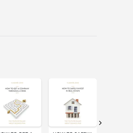
řehrát
kázku
Přehrát
Přehrát
ukázku
ukázku
Další