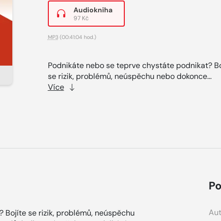
Audiokniha
97 Kč
MP3
(00:41:04 hod.)
Podnikáte nebo se teprve chystáte podnikat? Bo
se rizik, problémů, neúspěchu nebo dokonce...
Více
Po
Aut
 Bojíte se rizik, problémů, neúspěchu