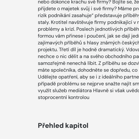
nebo dokonce krachu své firmy? Bojíte se, ž
přijdete o majetek svůj i své firmy? Máme pro
rizik podnikání zasahuje“ představuje příběh
staly. Krotitel navštěvuje firmy podnikající v
problémy a krizí. Poslech jednotlivých příběh
formou vám přinese i poučení, jak se dají jedn
zajímavých příběhů s hlasy známých českých
projektu. Třetí díl je hodně dramatický. Vdo
nechce o nic dělit a na svého obchodního par
samozřejmě nenechá líbit. Z příběhu se dozv
máte společníka, dohodněte se dopředu, co
Udělejte opatření, aby se i z ideálního partn
případě problému se nejprve snažte najít sm
využít služeb mediátora Hlavně si však uvědo
stoprocentní kontrolou
Přehled kapitol