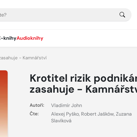
E-knihy
Audioknihy
í zasahuje - Kamnářství
Krotitel rizik podniká
zasahuje - Kamnářst
Autoři:
Vladimír John
Čte:
Alexej Pyško
,
Robert Jašków
,
Zuzana
Slavíková