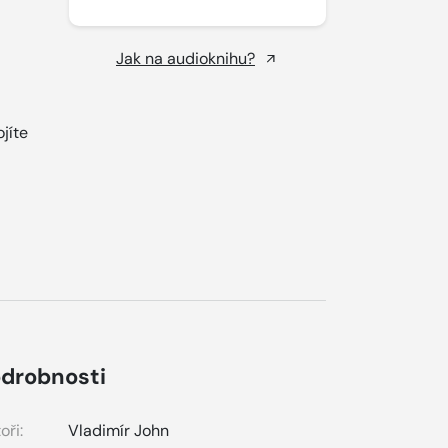
Jak na audioknihu?
jíte
drobnosti
oři:
Vladimír John