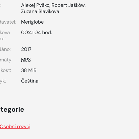
:
Alexej Pyško
,
Robert Jašków
,
Zuzana Slavíková
avatel:
Meriglobe
ková
00:41:04 hod.
ka:
dáno:
2017
máty:
MP3
ikost:
38 MiB
yk:
Čeština
tegorie
Osobní rozvoj