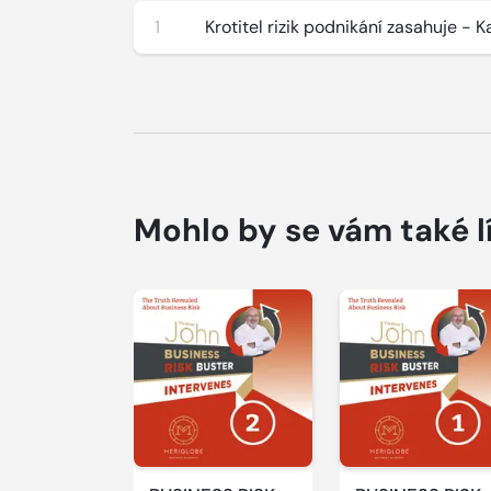
1
Krotitel rizik podnikání zasahuje - 
Mohlo by se vám také l
Přehrát
Přehrát
ukázku
ukázku