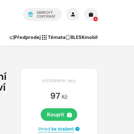
DÁRKOVÝ
CERTIFIKÁT
0
Předprodej
Témata
BLESKmobil
ní
AUDIOKNIHA
(
MP3
)
ví
97
Kč
Koupit
Ihned
ke stažení
?