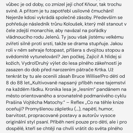
vůbec je od doby, co zmizel její choť Kňour, tak trochu
svině. A přitom je tu zapotřebí usilovné čmuchání!
Nejenže kdosi vykrádá společné zásoby. Především se
pohřešuje následník trůnu Koloušek, který měl stanout v
čele zdejší monarchie, aby navázal na pořádky
vládnoucího rodu Jelenů. Ty jsou však jistému velkému
zvířeti silně proti srsti, takže se drama stupňuje. Jakou
roli v něm sehraje fotopast, příšera s dvojitou stopou a
svědomité vytunelování? Jen počkej, Zajíci! A hlídej si
kožich, Vydro!Druhý výlet do lesa plného zákeřností je
zasazen do dob před narozením pátrače Krtka. Už
tenkrát by tu ale ocenili zásah Bruce Willise!Pro děti od
8 do 88 let.„Kultivovaně napsaný příběh nese tajemství
na každém řádku. Kronika lesa je „lesním“ pandánem na
město orientovaného a srovnatelně podmanivého cyklu
Prašina Vojtěcha Matochy.“ – Reflex „Co na téhle knize
oceňuji? Promyšlenou zápletku (…), napětí, humor,
barvitost, propracované postavy a autorův vysoce
originální styl psaní. Příběh není pouze pro děti, ale i pro
dospělé, kteří se chtějí na chvíli vrátit do světa plného