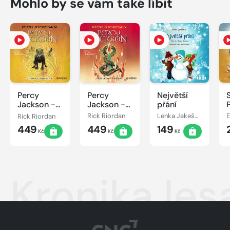
Mohlo by se vám také líbit
Percy
Percy
Největší
Jackson -
Jackson -
přání
Bitva o
Poslední z
Rick Riordan
Rick Riordan
Lenka Jakešová
labyrint
bohů
449
449
149
Kč
Kč
Kč
Kronika les