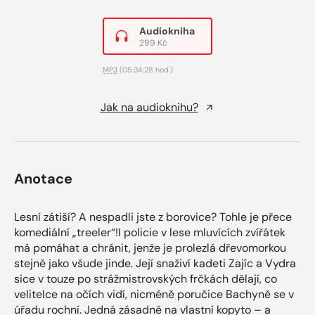
Audiokniha
299 Kč
MP3
(05:34:28 hod.)
Jak na audioknihu?
Anotace
Lesní zátiší? A nespadli jste z borovice? Tohle je přece
komediální „treeler“!I policie v lese mluvících zvířátek
má pomáhat a chránit, jenže je prolezlá dřevomorkou
stejně jako všude jinde. Její snaživí kadeti Zajíc a Vydra
sice v touze po strážmistrovských frčkách dělají, co
velitelce na očích vidí, nicméně poručice Bachyně se v
úřadu rochní. Jedná zásadně na vlastní kopyto – a