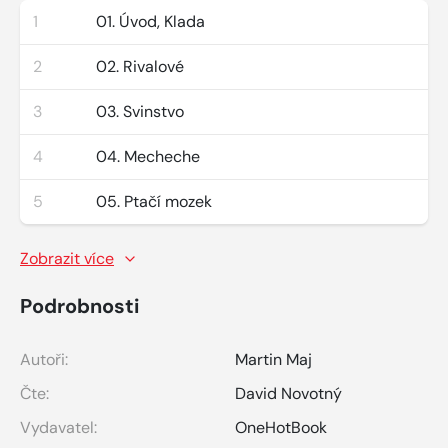
1
01. Úvod, Klada
2
02. Rivalové
3
03. Svinstvo
4
04. Mecheche
5
05. Ptačí mozek
Zobrazit více
Podrobnosti
Autoři:
Martin Maj
Čte:
David Novotný
Vydavatel:
OneHotBook