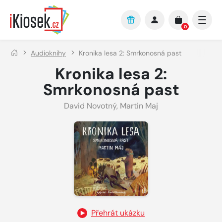
Přejít na hlavní obsah
0
Audioknihy
Kronika lesa 2: Smrkonosná past
Kronika lesa 2:
Smrkonosná past
David Novotný
,
Martin Maj
Přehrát ukázku