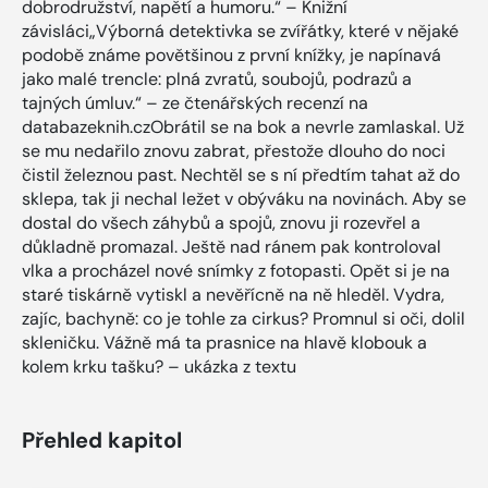
dobrodružství, napětí a humoru.“ – Knižní
závisláci„Výborná detektivka se zvířátky, které v nějaké
podobě známe povětšinou z první knížky, je napínavá
jako malé trencle: plná zvratů, soubojů, podrazů a
tajných úmluv.“ – ze čtenářských recenzí na
databazeknih.czObrátil se na bok a nevrle zamlaskal. Už
se mu nedařilo znovu zabrat, přestože dlouho do noci
čistil železnou past. Nechtěl se s ní předtím tahat až do
sklepa, tak ji nechal ležet v obýváku na novinách. Aby se
dostal do všech záhybů a spojů, znovu ji rozevřel a
důkladně promazal. Ještě nad ránem pak kontroloval
vlka a procházel nové snímky z fotopasti. Opět si je na
staré tiskárně vytiskl a nevěřícně na ně hleděl. Vydra,
zajíc, bachyně: co je tohle za cirkus? Promnul si oči, dolil
skleničku. Vážně má ta prasnice na hlavě klobouk a
kolem krku tašku? – ukázka z textu
Přehled kapitol