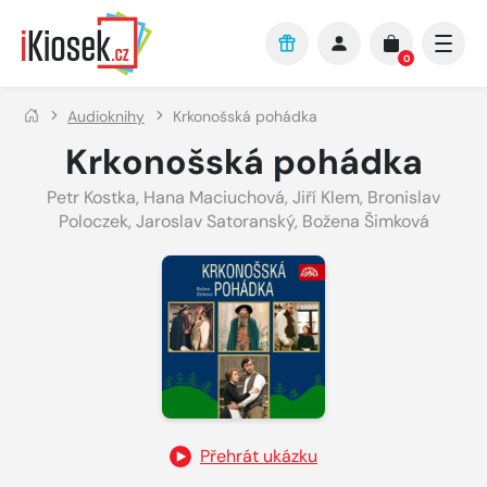
Přejít na hlavní obsah
0
Audioknihy
Krkonošská pohádka
Krkonošská pohádka
Petr Kostka
,
Hana Maciuchová
,
Jiří Klem
,
Bronislav
Poloczek
,
Jaroslav Satoranský
,
Božena Šimková
Přehrát ukázku