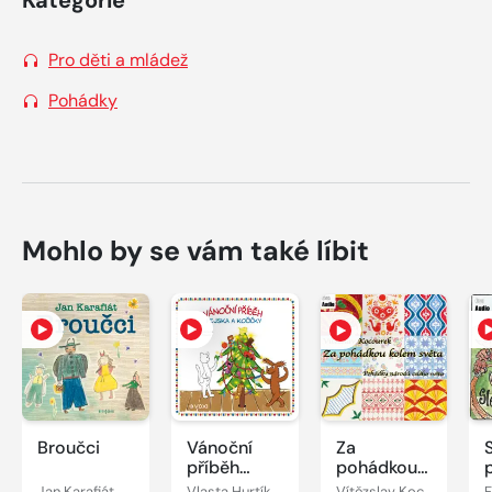
Pro děti a mládež
Pohádky
Mohlo by se vám také líbit
Broučci
Vánoční
Za
příběh
pohádkou
pejska a
kolem
Jan Karafiát
Vlasta Hurtíková
Vítězslav Kocourek