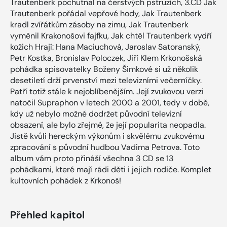
Trautenberk pochutnal na čerstvých pstruzích, 3.CD Jak
Trautenberk pořádal vepřové hody, Jak Trautenberk
kradl zvířátkům zásoby na zimu, Jak Trautenberk
vyměnil Krakonošovi fajfku, Jak chtěl Trautenberk vydří
kožich Hrají: Hana Maciuchová, Jaroslav Satoranský,
Petr Kostka, Bronislav Poloczek, Jiří Klem Krkonošská
pohádka spisovatelky Boženy Šimkové si už několik
desetiletí drží prvenství mezi televizními večerníčky.
Patří totiž stále k nejoblíbenějším. Její zvukovou verzi
natočil Supraphon v letech 2000 a 2001, tedy v době,
kdy už nebylo možné dodržet původní televizní
obsazení, ale bylo zřejmé, že její popularita neopadla.
Jistě kvůli hereckým výkonům i skvělému zvukovému
zpracování s původní hudbou Vadima Petrova. Toto
album vám proto přináší všechna 3 CD se 13
pohádkami, které mají rádi děti i jejich rodiče. Komplet
kultovních pohádek z Krkonoš!
Přehled kapitol