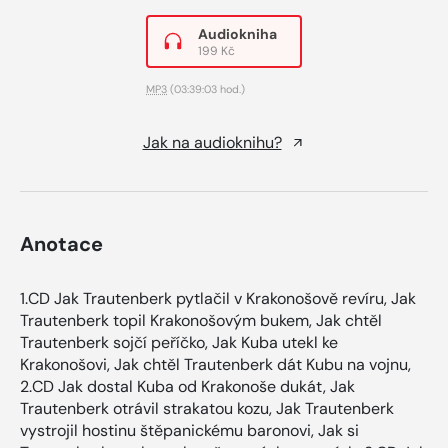
Audiokniha
199 Kč
MP3
(03:39:03 hod.)
Jak na audioknihu?
Anotace
1.CD Jak Trautenberk pytlačil v Krakonošově revíru, Jak
Trautenberk topil Krakonošovým bukem, Jak chtěl
Trautenberk sojčí peříčko, Jak Kuba utekl ke
Krakonošovi, Jak chtěl Trautenberk dát Kubu na vojnu,
2.CD Jak dostal Kuba od Krakonoše dukát, Jak
Trautenberk otrávil strakatou kozu, Jak Trautenberk
vystrojil hostinu štěpanickému baronovi, Jak si