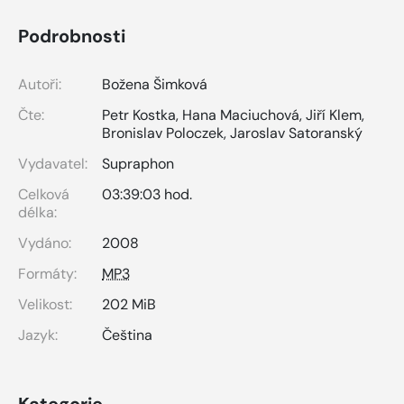
Podrobnosti
Autoři:
Božena Šimková
Čte:
Petr Kostka
,
Hana Maciuchová
,
Jiří Klem
,
Bronislav Poloczek
,
Jaroslav Satoranský
Vydavatel:
Supraphon
Celková
03:39:03 hod.
délka:
Vydáno:
2008
Formáty:
MP3
Velikost:
202 MiB
Jazyk:
Čeština
Kategorie