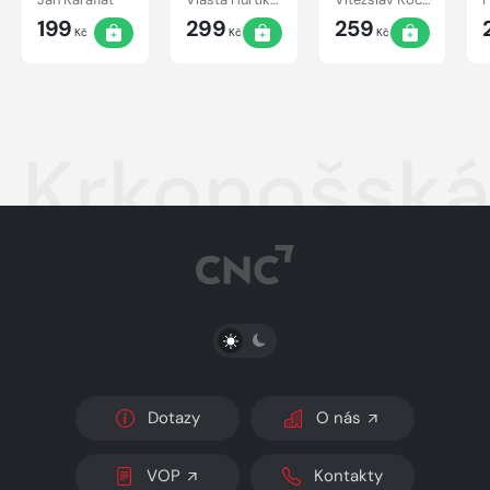
kočičky
světa
199
299
259
Kč
Kč
Kč
Krkonošsk
PŘEPNOUT SVĚTLÝ/TMAVÝ REŽIM
Dotazy
O nás
VOP
Kontakty