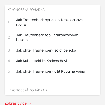
KRKONOŠSKÁ POHÁDKA
Jak Trautenberk pytlačil v Krakonošově
1
revíru
Jak Trautenberk topil Krakonošovým
2
bukem
3
Jak chtěl Trautenberk sojčí peříčko
4
Jak Kuba utekl ke Krakonošovi
5
Jak chtěl Trautenberk dát Kubu na vojnu
KRKONOŠSKÁ POHÁDKA 2
Zobrazit více