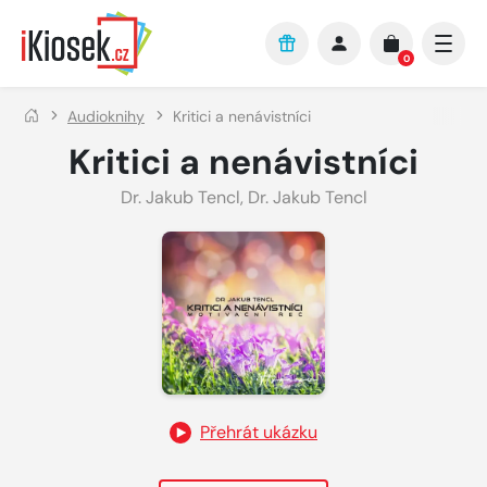
Přejít na hlavní obsah
0
Audioknihy
Kritici a nenávistníci
Kritici a nenávistníci
Dr. Jakub Tencl
,
Dr. Jakub Tencl
Přehrát ukázku