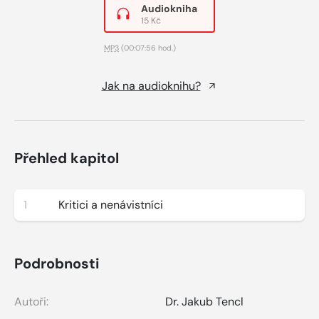
Audiokniha
15 Kč
MP3
(00:07:56 hod.)
Jak na audioknihu?
Přehled kapitol
1
Kritici a nenávistníci
Podrobnosti
Autoři:
Dr. Jakub Tencl