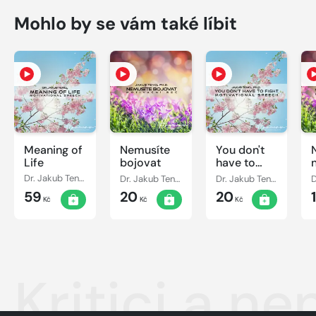
Mohlo by se vám také líbit
Meaning of
Nemusíte
You don't
Life
bojovat
have to
fight
Dr. Jakub Tencl
Dr. Jakub Tencl
Dr. Jakub Tencl
59
20
20
Kč
Kč
Kč
Kritici a ne