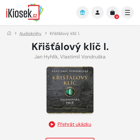
Přejít na hlavní obsah
0
Audioknihy
Křišťálový klíč I.
Křišťálový klíč I.
Jan Hyhlík
,
Vlastimil Vondruška
Přehrát ukázku