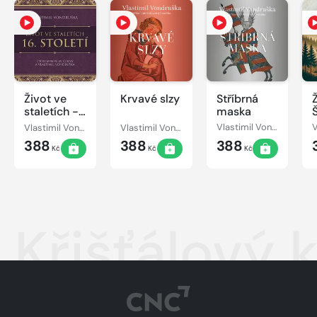
Život ve
Krvavé slzy
Stříbrná
staletích -
maska
16. století
Vlastimil Vondruška
Vlastimil Vondruška
Vlastimil Vondruška
388
388
388
Kč
Kč
Kč
Křišťálový kl