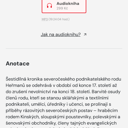
Audiokniha
299 Kč
MP3
(19:24:04 hod.)
Jak na audioknihu?
Anotace
Šestidílná kronika severočeského podnikatelského rodu
Heřmanů se odehrává v období od konce 17. století až
do zrušení nevolnictví na konci 18. století. Barvité osudy
členů rodu, kteří se stanou sklářskými a textilními
podnikateli, umělci, úředníky i učenci, se prolínají s
příběhy rázovitých severočeských postav – hraběcím
rodem Kinských, sloupskými poustevníky, polevskými a
šenovskými obchodníky, členy tajných evangelických