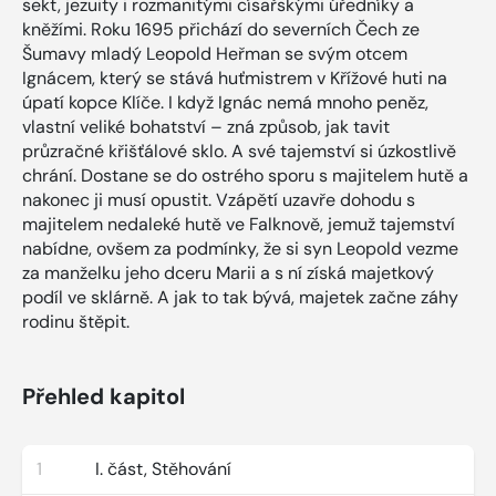
sekt, jezuity i rozmanitými císařskými úředníky a
kněžími. Roku 1695 přichází do severních Čech ze
Šumavy mladý Leopold Heřman se svým otcem
Ignácem, který se stává huťmistrem v Křížové huti na
úpatí kopce Klíče. I když Ignác nemá mnoho peněz,
vlastní veliké bohatství – zná způsob, jak tavit
průzračné křišťálové sklo. A své tajemství si úzkostlivě
chrání. Dostane se do ostrého sporu s majitelem hutě a
nakonec ji musí opustit. Vzápětí uzavře dohodu s
majitelem nedaleké hutě ve Falknově, jemuž tajemství
nabídne, ovšem za podmínky, že si syn Leopold vezme
za manželku jeho dceru Marii a s ní získá majetkový
podíl ve sklárně. A jak to tak bývá, majetek začne záhy
rodinu štěpit.
Přehled kapitol
1
I. část, Stěhování