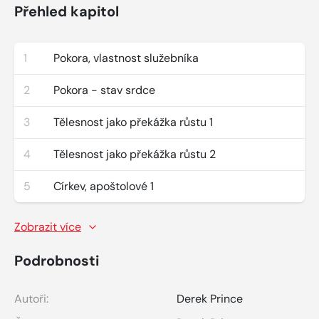
Přehled kapitol
1
Pokora, vlastnost služebníka
2
Pokora - stav srdce
3
Tělesnost jako překážka růstu 1
4
Tělesnost jako překážka růstu 2
5
Církev, apoštolové 1
Zobrazit více
Podrobnosti
Autoři:
Derek Prince