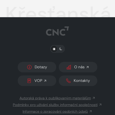
Křesťanská
PŘEPNOUT SVĚTLÝ/TMAVÝ REŽIM
Dotazy
O nás
VOP
Kontakty
Autorská práva k publikovaným materiálům
Podmínky pro užívání služby informační společnosti
Informace o zpracování osobních údajů