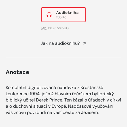
Audiokniha
150 Kč
MP3
(16:28:53 hod.)
Jak na audioknihu?
Anotace
Kompletní digitalizovaná nahrávka z Křesťanské
konference 1994, jejímž hlavním řečníkem byl britský
biblický učitel Derek Prince. Ten kázal o úřadech v církvi
a o duchovní situaci v Evropě. Nadčasové vyučování
vás znovu povzbudí na vaší cestě za Ježíšem.