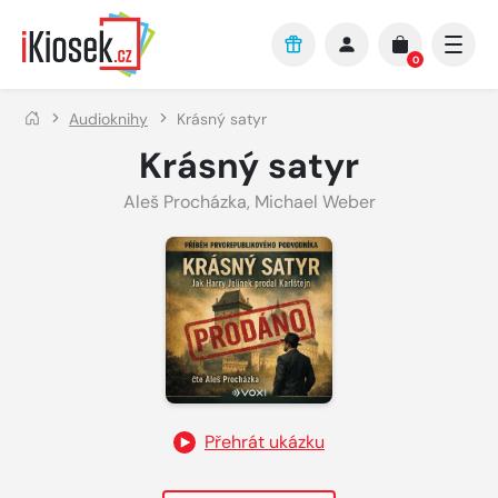
Přejít na hlavní obsah
0
Audioknihy
Krásný satyr
Krásný satyr
Aleš Procházka
,
Michael Weber
Přehrát ukázku