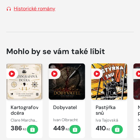
Historické romány
Mohlo by se vám také líbit
Kartografova
Dobyvatel
Pastýřka
dcéra
snů
Clare Marchant
Ivan Olbracht
Iva Tajovská
M
386
449
410
Kč
Kč
Kč