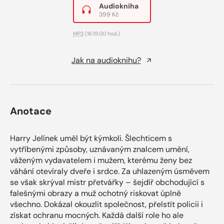
Audiokniha
399 Kč
MP3
(16:19:00 hod.)
Jak na audioknihu?
Anotace
Harry Jelínek uměl být kýmkoli. Šlechticem s
vytříbenými způsoby, uznávaným znalcem umění,
váženým vydavatelem i mužem, kterému ženy bez
váhání otevíraly dveře i srdce. Za uhlazeným úsměvem
se však skrýval mistr přetvářky – šejdíř obchodující s
falešnými obrazy a muž ochotný riskovat úplně
všechno. Dokázal okouzlit společnost, přelstít policii i
získat ochranu mocných. Každá další role ho ale