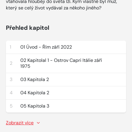
vtahovala hlouběji do světa lží. Kým vlastně byl muž,
který se celý život vydával za někoho jiného?
Přehled kapitol
1
01 Úvod - Řím září 2022
02 Kapitolal 1 - Ostrov Capri Itálie září
2
1975
3
03 Kapitola 2
4
04 Kapitola 2
5
05 Kapitola 3
Zobrazit více