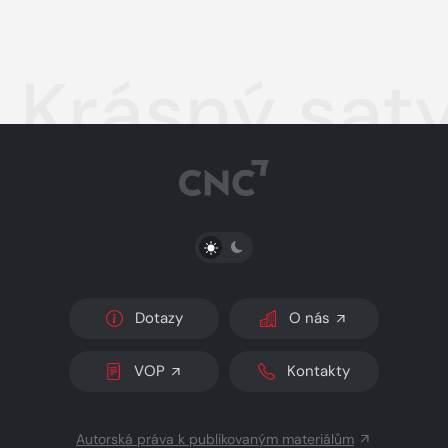
Krásný sat
PŘEPNOUT SVĚTLÝ/TMAVÝ REŽIM
Dotazy
O nás
VOP
Kontakty
Autorská práva k publikovaným materiálům