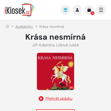
Přejít na hlavní obsah
0
Audioknihy
Krása nesmírná
Krása nesmírná
Jiří Adamíra
,
Lidová ruská
Přehrát ukázku