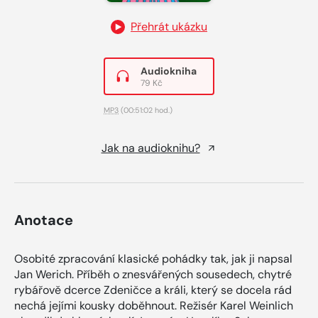
Přehrát ukázku
Audiokniha
79 Kč
MP3
(00:51:02 hod.)
Jak na audioknihu?
Anotace
Osobité zpracování klasické pohádky tak, jak ji napsal
Jan Werich. Příběh o znesvářených sousedech, chytré
rybářově dcerce Zdeničce a králi, který se docela rád
nechá jejími kousky doběhnout. Režisér Karel Weinlich