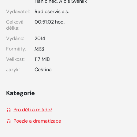
Haničinec
,
Alois Švehlík
Vydavatel:
Radioservis a.s.
Celková
00:51:02 hod.
délka:
Vydáno:
2014
Formáty:
MP3
Velikost:
117 MiB
Jazyk:
Čeština
Kategorie
Pro děti a mládež
Poezie a dramatizace