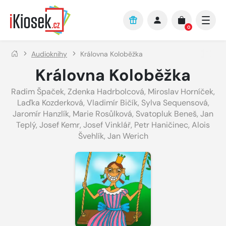
Přejít na hlavní obsah
0
Audioknihy
Královna Koloběžka
Královna Koloběžka
Radim Špaček
,
Zdenka Hadrbolcová
,
Miroslav Horníček
,
Laďka Kozderková
,
Vladimír Bičík
,
Sylva Sequensová
,
Jaromír Hanzlík
,
Marie Rosůlková
,
Svatopluk Beneš
,
Jan
Teplý
,
Josef Kemr
,
Josef Vinklář
,
Petr Haničinec
,
Alois
Švehlík
,
Jan Werich