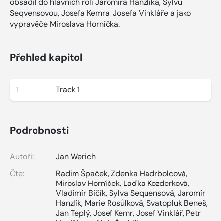
obsadil do hlavních rolí Jaromíra Hanzlíka, Sylvu
Seqvensovou, Josefa Kemra, Josefa Vinkláře a jako
vypravěče Miroslava Horníčka.
Přehled kapitol
1
Track 1
Podrobnosti
Autoři:
Jan Werich
Čte:
Radim Špaček
,
Zdenka Hadrbolcová
,
Miroslav Horníček
,
Laďka Kozderková
,
Vladimír Bičík
,
Sylva Sequensová
,
Jaromír
Hanzlík
,
Marie Rosůlková
,
Svatopluk Beneš
,
Jan Teplý
,
Josef Kemr
,
Josef Vinklář
,
Petr