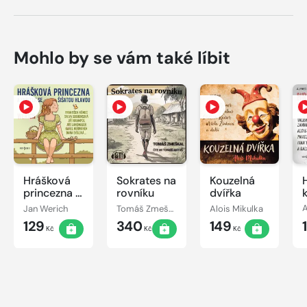
Mohlo by se vám také líbit
Hrášková
Sokrates na
Kouzelná
princezna a
rovníku
dvířka
skřítek se
Jan Werich
Tomáš Zmeškal
Alois Mikulka
šišatou
129
340
149
hlavou
Kč
Kč
Kč