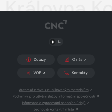
Královna K
PŘEPNOUT SVĚTLÝ/TMAVÝ REŽIM
Dotazy
O nás
VOP
Kontakty
Autorská práva k publikovaným materiálům
Podmínky pro užívání služby informační společnosti
Informace o zpracování osobních údajů
Jednotná kontaktní místa