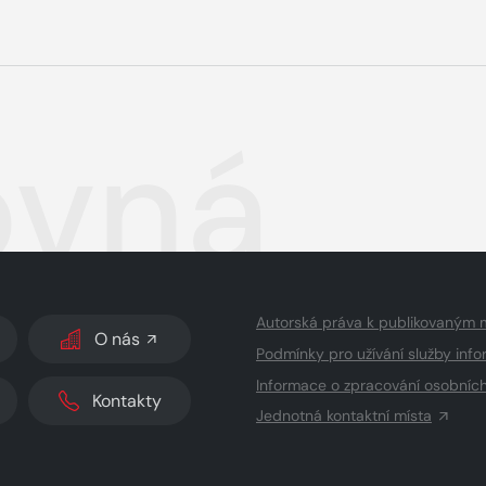
ovná
Autorská práva k publikovaným 
O nás
Podmínky pro užívání služby info
Informace o zpracování osobníc
Kontakty
Jednotná kontaktní místa