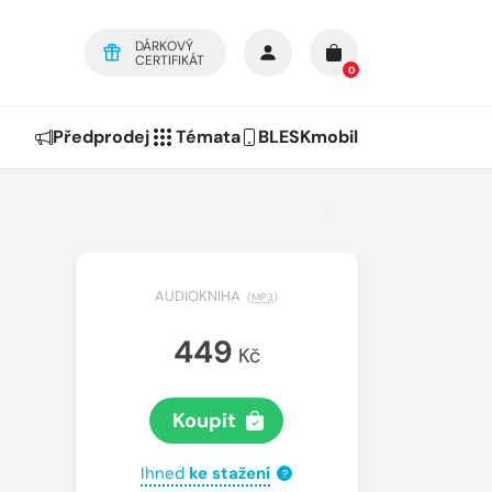
DÁRKOVÝ
CERTIFIKÁT
0
Předprodej
Témata
BLESKmobil
AUDIOKNIHA
(
MP3
)
449
Kč
Koupit
Ihned
ke stažení
?