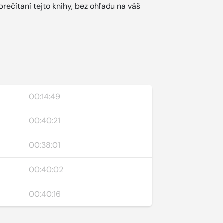
prečítaní tejto knihy, bez ohľadu na váš
00:14:49
00:40:21
00:38:01
00:40:02
00:40:16