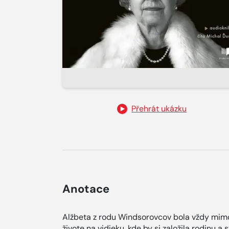
Přehrát ukázku
Anotace
Alžbeta z rodu Windsorovcov bola vždy mimo
živote na vidieku, kde by si založila rodinu a