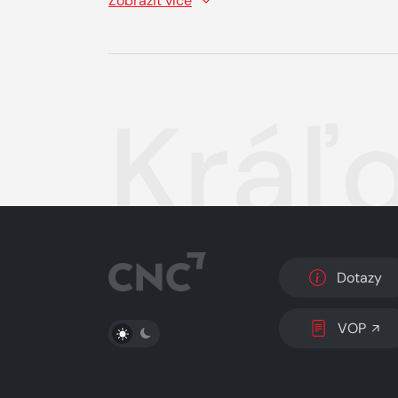
Zobrazit více
Kráľ
Dotazy
PŘEPNOUT SVĚTLÝ/TMAVÝ REŽIM
VOP