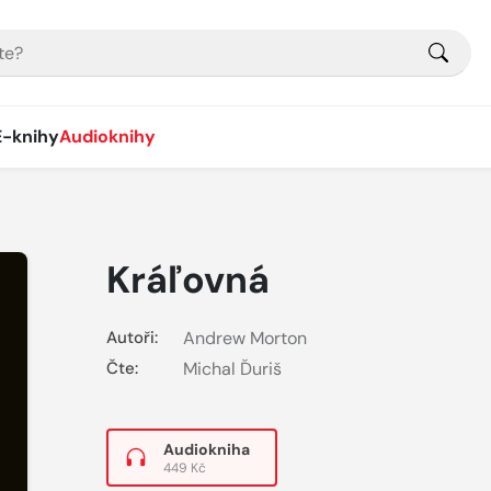
E-knihy
Audioknihy
Kráľovná
Autoři:
Andrew Morton
Čte:
Michal Ďuriš
Audiokniha
449 Kč