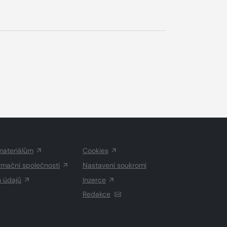
materiálům
Cookies
rmační společnosti
Nastavení soukromí
h údajů
Inzerce
Redakce