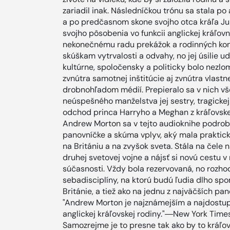
zariadil inak. Následníčkou trónu sa stala po 
a po predčasnom skone svojho otca kráľa Ju
svojho pôsobenia vo funkcii anglickej kráľovnej
nekonečnému radu prekážok a rodinných kon
skúškam vytrvalosti a odvahy, no jej úsilie
kultúrne, spoločensky a politicky bolo nezlo
zvnútra samotnej inštitúcie aj zvnútra vlastn
drobnohľadom médií. Prepieralo sa v nich vš
neúspešného manželstva jej sestry, tragicke
odchod princa Harryho a Meghan z kráľovske
Andrew Morton sa v tejto audioknihe podrobn
panovníčke a skúma vplyv, aký mala praktick
na Britániu a na zvyšok sveta. Stála na čele
druhej svetovej vojne a nájsť si novú cestu 
súčasnosti. Vždy bola rezervovaná, no rozho
sebadisciplíny, na ktorú budú ľudia dlho sp
Británie, a tiež ako na jednu z najväčších pa
"Andrew Morton je najznámejším a najdostupn
anglickej kráľovskej rodiny."―New York Times 
Samozrejme je to presne tak ako by to kráľ