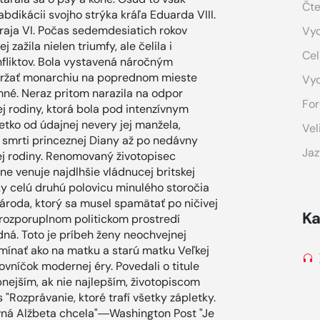
Čte
abdikácii svojho strýka kráľa Eduarda VIII.
raja VI. Počas sedemdesiatich rokov
Vyd
 zažila nielen triumfy, ale čelila i
Cel
fliktov. Bola vystavená náročným
 udržať monarchiu na poprednom mieste
Vy
mné. Neraz pritom narazila na odpor
For
ej rodiny, ktorá bola pod intenzívnym
etko od údajnej nevery jej manžela,
Vel
j smrti princeznej Diany až po nedávny
Jaz
j rodiny. Renomovaný životopisec
e venuje najdlhšie vládnucej britskej
y celú druhú polovicu minulého storočia
 národa, ktorý sa musel spamätať po ničivej
Ka
v rozporuplnom politickom prostredí
dná. Toto je príbeh ženy neochvejnej
omínať ako na matku a starú matku Veľkej
novníčok modernej éry. Povedali o titule
ejším, ak nie najlepším, životopiscom
"Rozprávanie, ktoré trafí všetky zápletky.
ovná Alžbeta chcela"―Washington Post "Je