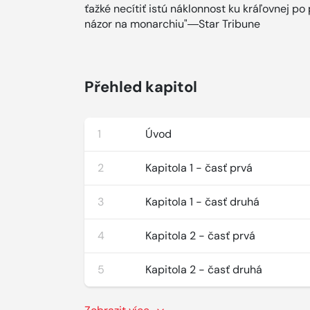
ťažké necítiť istú náklonnost ku kráľovnej po 
názor na monarchiu"―Star Tribune
Přehled kapitol
1
Úvod
2
Kapitola 1 - časť prvá
3
Kapitola 1 - časť druhá
4
Kapitola 2 - časť prvá
5
Kapitola 2 - časť druhá