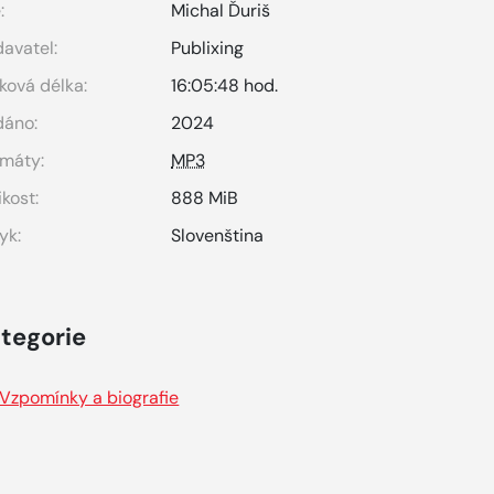
:
Michal Ďuriš
avatel:
Publixing
ková délka:
16:05:48 hod.
dáno:
2024
máty:
MP3
ikost:
888 MiB
yk:
Slovenština
tegorie
Vzpomínky a biografie