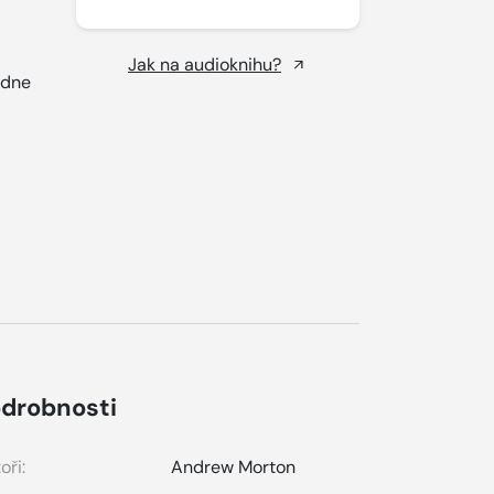
Jak na audioknihu?
adne
drobnosti
oři:
Andrew Morton