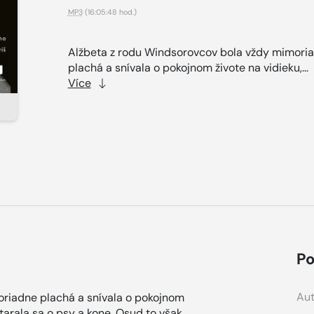
MP3
(16:05:48 hod.)
Alžbeta z rodu Windsorovcov bola vždy mimori
plachá a snívala o pokojnom živote na vidieku,...
Více
Po
Aut
riadne plachá a snívala o pokojnom
 starala sa o psy a kone. Osud to však