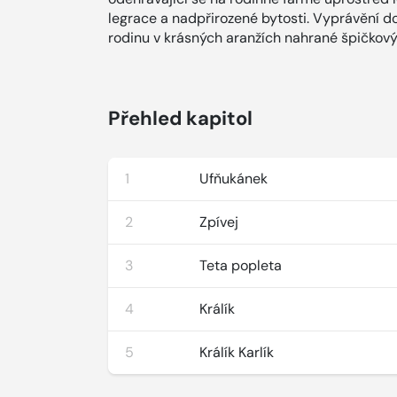
legrace a nadpřirozené bytosti. Vyprávění d
rodinu v krásných aranžích nahrané špičkov
Přehled kapitol
1
Ufňukánek
2
Zpívej
3
Teta popleta
4
Králík
5
Králík Karlík