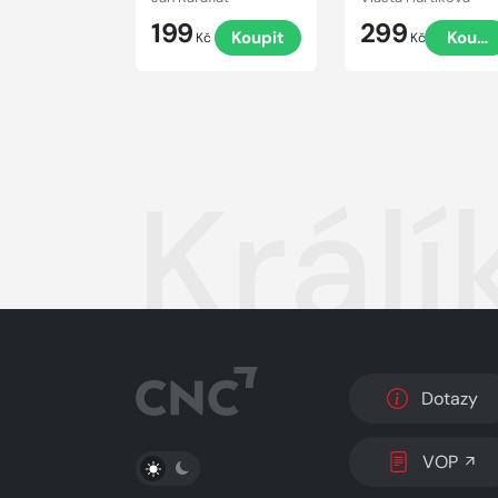
199
299
Koupit
Koupi
Kč
Kč
Králí
Dotazy
PŘEPNOUT SVĚTLÝ/TMAVÝ REŽIM
VOP