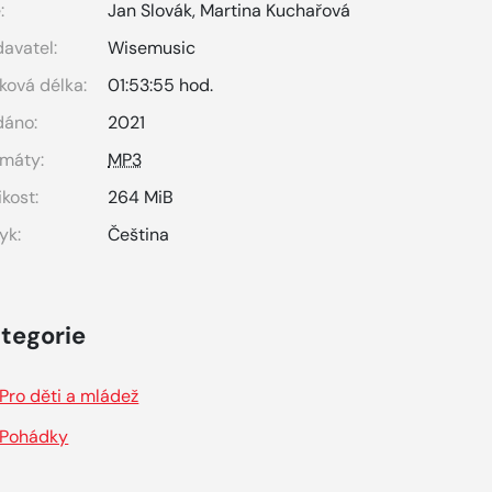
:
Jan Slovák
,
Martina Kuchařová
avatel:
Wisemusic
ková délka:
01:53:55 hod.
dáno:
2021
máty:
MP3
ikost:
264 MiB
yk:
Čeština
tegorie
Pro děti a mládež
Pohádky