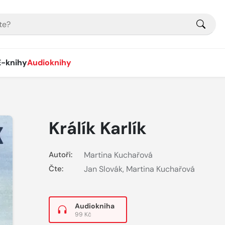
E-knihy
Audioknihy
Králík Karlík
Autoři:
Martina Kuchařová
Čte:
Jan Slovák
,
Martina Kuchařová
Audiokniha
99 Kč