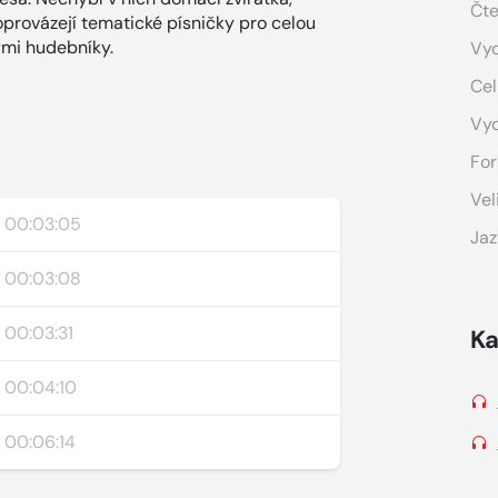
Čte
oprovázejí tematické písničky pro celou
ými hudebníky.
Vyd
Cel
Vy
For
Vel
00:03:05
Jaz
00:03:08
00:03:31
Ka
00:04:10
00:06:14