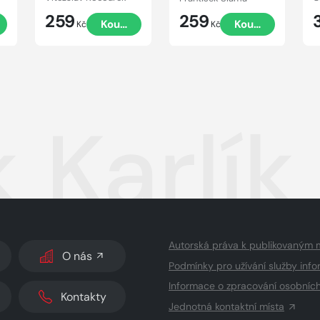
259
259
t
Koupit
Koupit
Kč
Kč
k Karlík
Autorská práva k publikovaným 
O nás
Podmínky pro užívání služby info
Informace o zpracování osobníc
Kontakty
Jednotná kontaktní místa