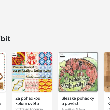
íbit
Přehrát
Přehrát
P
ukázku
ukázku
u
Za pohádkou
Slezské pohádky
N
y
kolem světa
a pověsti
K
Vítězslav Kocourek
František Sláma
C