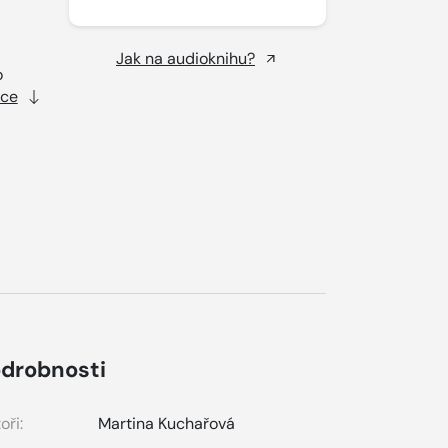
Jak na audioknihu?
o
íce
drobnosti
oři:
Martina Kuchařová