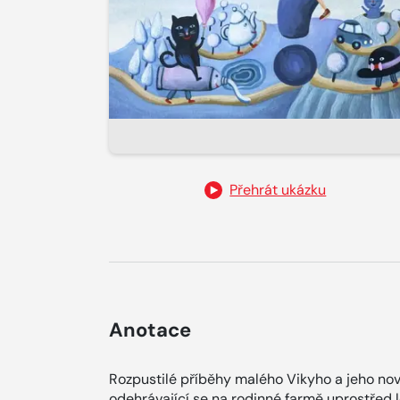
Přehrát ukázku
Anotace
Rozpustilé příběhy malého Vikyho a jeho nov
odehrávající se na rodinné farmě uprostřed l