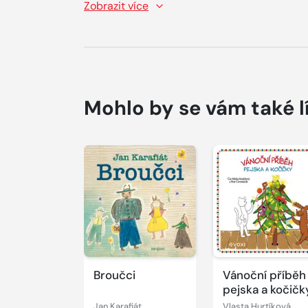
Zobrazit více
Mohlo by se vám také l
Přehrát
Přehrát
ukázku
ukázku
Broučci
Vánoční příběh
pejska a kočičk
Jan Karafiát
Vlasta Hurtíková