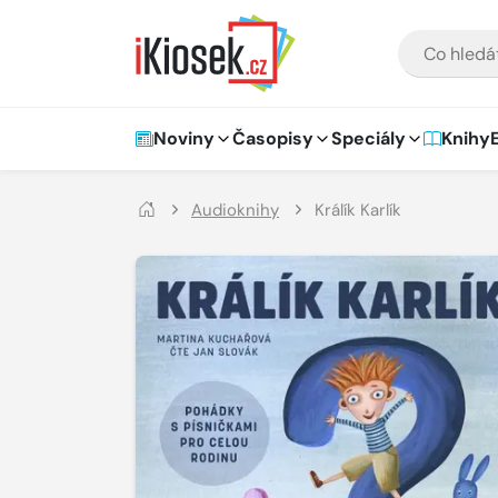
Přejít na hlavní obsah
VYHLEDÁVÁNÍ
Hlavní navigace
Noviny
Časopisy
Speciály
Knihy
Audioknihy
Králík Karlík