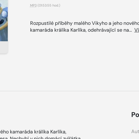
MP3
(01:53:55 hod.)
Rozpustilé příběhy malého Vikyho a jeho novéh
kamaráda králíka Karlíka, odehrávající se na...
V
Po
Aut
ého kamaráda králíka Karlíka,
esa. Nechybí v nich domácí zvířátka,