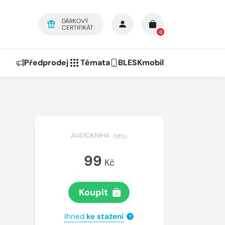
DÁRKOVÝ
CERTIFIKÁT
0
Předprodej
Témata
BLESKmobil
AUDIOKNIHA
(
MP3
)
99
Kč
Koupit
Ihned
ke stažení
?