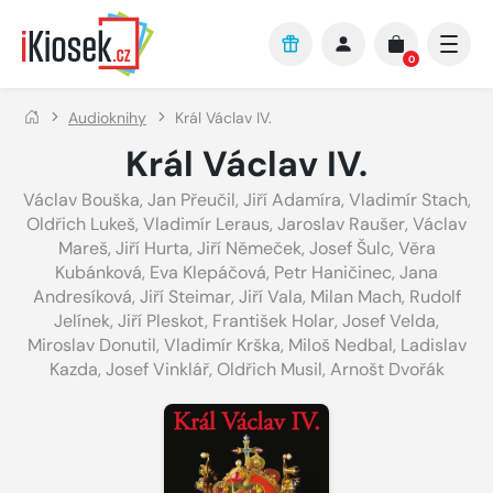
Přejít na hlavní obsah
0
Audioknihy
Král Václav IV.
Král Václav IV.
Václav Bouška
,
Jan Přeučil
,
Jiří Adamíra
,
Vladimír Stach
,
Oldřich Lukeš
,
Vladimír Leraus
,
Jaroslav Raušer
,
Václav
Mareš
,
Jiří Hurta
,
Jiří Němeček
,
Josef Šulc
,
Věra
Kubánková
,
Eva Klepáčová
,
Petr Haničinec
,
Jana
Andresíková
,
Jiří Steimar
,
Jiří Vala
,
Milan Mach
,
Rudolf
Jelínek
,
Jiří Pleskot
,
František Holar
,
Josef Velda
,
Miroslav Donutil
,
Vladimír Krška
,
Miloš Nedbal
,
Ladislav
Kazda
,
Josef Vinklář
,
Oldřich Musil
,
Arnošt Dvořák