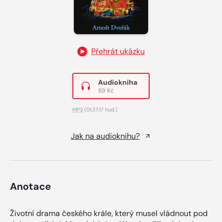
Přehrát ukázku
Audiokniha
89 Kč
MP3
(01:37:17 hod.)
Jak na audioknihu?
Anotace
Životní drama českého krále, který musel vládnout pod