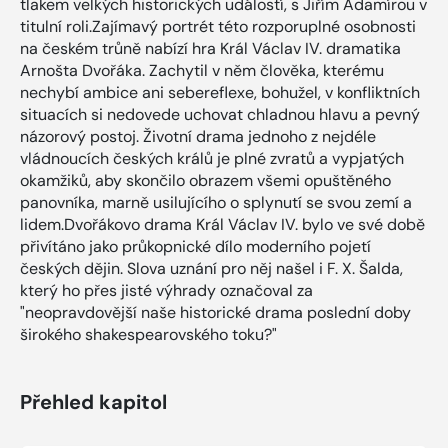
tlakem velkých historických událostí, s Jiřím Adamírou v
titulní roli.Zajímavý portrét této rozporuplné osobnosti
na českém trůně nabízí hra Král Václav IV. dramatika
Arnošta Dvořáka. Zachytil v něm člověka, kterému
nechybí ambice ani sebereflexe, bohužel, v konfliktních
situacích si nedovede uchovat chladnou hlavu a pevný
názorový postoj. Životní drama jednoho z nejdéle
vládnoucích českých králů je plné zvratů a vypjatých
okamžiků, aby skončilo obrazem všemi opuštěného
panovníka, marně usilujícího o splynutí se svou zemí a
lidem.Dvořákovo drama Král Václav IV. bylo ve své době
přivítáno jako průkopnické dílo moderního pojetí
českých dějin. Slova uznání pro něj našel i F. X. Šalda,
který ho přes jisté výhrady označoval za
"neopravdovější naše historické drama poslední doby
širokého shakespearovského toku?"
Přehled kapitol