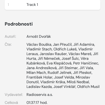
1
Track 1
Podrobnosti
Autoři:
Arnošt Dvořák
Čte:
Václav Bouška
,
Jan Přeučil
,
Jiří Adamíra
,
Vladimír Stach
,
Oldřich Lukeš
,
Vladimír
Leraus
,
Jaroslav Raušer
,
Václav Mareš
,
Jiří
Hurta
,
Jiří Němeček
,
Josef Šulc
,
Věra
Kubánková
,
Eva Klepáčová
,
Petr Haničinec
,
Jana Andresíková
,
Jiří Steimar
,
Jiří Vala
,
Milan Mach
,
Rudolf Jelínek
,
Jiří Pleskot
,
František Holar
,
Josef Velda
,
Miroslav
Donutil
,
Vladimír Krška
,
Miloš Nedbal
,
Ladislav Kazda
,
Josef Vinklář
,
Oldřich Musil
Vydavatel:
Radioservis a.s.
Celková
01:37:17 hod.