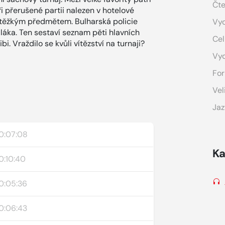
Čte
ři přerušené partii nalezen v hotelové
těžkým předmětem. Bulharská policie
Vyd
láka. Ten sestaví seznam pěti hlavních
Cel
i. Vraždilo se kvůli vítězství na turnaji?
Vy
For
Vel
Jaz
0:07:08
Ka
0:10:40
0:05:36
0:06:43