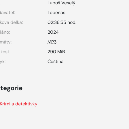
:
Luboš Veselý
avatel:
Tebenas
ková délka:
02:36:55 hod.
dáno:
2024
máty:
MP3
ikost:
290 MiB
yk:
Čeština
tegorie
Krimi a detektivky