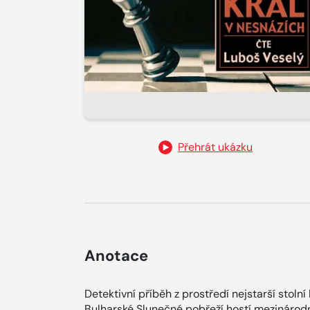
Přehrát ukázku
Anotace
Detektivní příběh z prostředí nejstarší stoln
Bulharské Slunečné pobřeží hostí mezinárodní