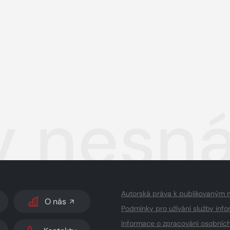
 v nesn
Autorská práva k publikovaným 
O nás
Podmínky pro užívání služby info
Informace o zpracování osobníc