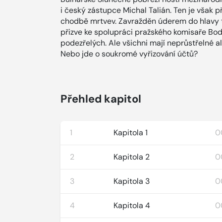
i český zástupce Michal Talián. Ten je však p
chodbě mrtvev. Zavražděn úderem do hlavy 
přizve ke spolupráci pražského komisaře Bod
podezřelých. Ale všichni mají neprůstřelné alib
Nebo jde o soukromé vyřizování účtů?
Přehled kapitol
1
Kapitola 1
0
2
Kapitola 2
0
3
Kapitola 3
0
4
Kapitola 4
0