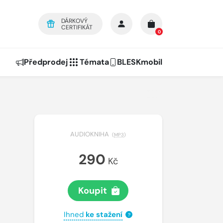
DÁRKOVÝ
CERTIFIKÁT
0
Předprodej
Témata
BLESKmobil
AUDIOKNIHA
(
MP3
)
290
Kč
Koupit
Ihned
ke stažení
?