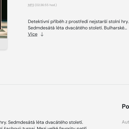
MP3
(02:36:55 hod.)
Detektivní příběh z prostředí nejstarší stolní hry.
Sedmdesátá léta dvacátého století. Bulharské...
Více
Po
Aut
í hry. Sedmdesátá léta dvacátého století.
 šachový turnaj. Mezi velké favority patří