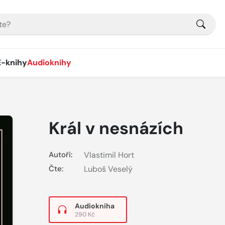
E-knihy
Audioknihy
Král v nesnázích
Autoři:
Vlastimil Hort
Čte:
Luboš Veselý
Audiokniha
290 Kč