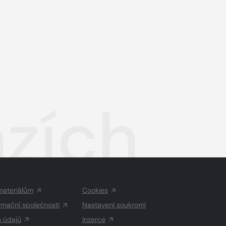
ázích
materiálům
Cookies
rmační společnosti
Nastavení soukromí
h údajů
Inzerce