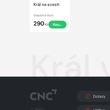
Král na scestí
Vlastimil Hort
290
Koupit
Kč
Král
Dotazy
PŘEPNOUT SVĚTLÝ/TMAVÝ REŽIM