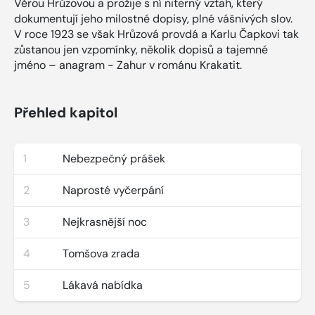
Věrou Hrůzovou a prožije s ní niterný vztah, který
dokumentují jeho milostné dopisy, plné vášnivých slov.
V roce 1923 se však Hrůzová provdá a Karlu Čapkovi tak
zůstanou jen vzpomínky, několik dopisů a tajemné
jméno – anagram - Zahur v románu Krakatit.
Přehled kapitol
1
Nebezpečný prášek
2
Naprosté vyčerpání
3
Nejkrasnější noc
4
Tomšova zrada
5
Lákavá nabídka