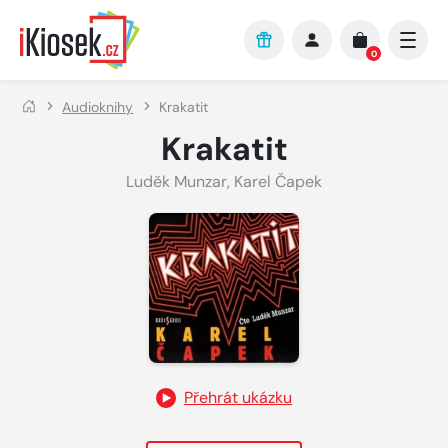
Přejít na hlavní obsah
0
Audioknihy
Krakatit
Krakatit
Luděk Munzar
,
Karel Čapek
Přehrát ukázku