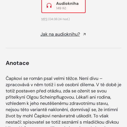
Audiokniha
149 Kč
MP3
(04:38:24 hod.)
Jak na audioknihu?
Anotace
Čapkovi se román psal velmi těžce. Není divu –
zpracovává v něm totiž i své osobní dilema. V té době je
totiž postaven před otázku, zda se oženit se svou
přítelkyní Olgou Scheinpflugovou. Lékaři ani rodina,
vzhledem k jeho neutěšenému zdravotnímu stavu,
nejsou této variantě nakloněni, domnívají se, že intimní
život by mohl Čapkovi nenávratně uškodit. To však
nestačí: spisovatel se totiž seznámí s mladičkou dívkou