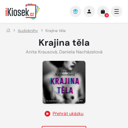
Přejít na hlavní obsah
0
Audioknihy
Krajina těla
Krajina těla
Anita Krausová
,
Daniela Nacházelová
Přehrát ukázku