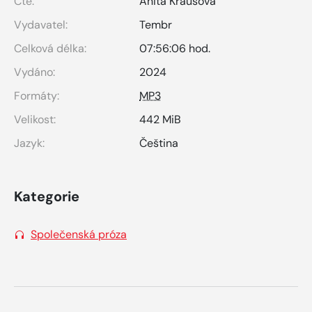
Čte:
Anita Krausová
Vydavatel:
Tembr
Celková délka:
07:56:06 hod.
Vydáno:
2024
Formáty:
MP3
Velikost:
442 MiB
Jazyk:
Čeština
Kategorie
Společenská próza