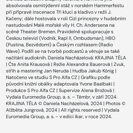
absolvovala osmitýdenní stáž v norském Hammerfestu
při přípravě inscenace Tři kluci a kladivo v režii J.
Kačeny; dále hostovala v roli Cizí princezny v hudebním
nastudování Malé mořské víly H. Ch. Andersena na
scéně Theater Bremen. Pravidelně spolupracuje s
Českou televizí (Vodník, Rapl II, Ombudsman), HBO
(Pustina, Bezvědomí) a Českým rozhlasem (Radio
Wave). Podílí se na tvorbě podcastů a věnuje se také
načítání audioknih. Daniela Nacházelová: KRAJINA TĚLA
| Čte Anita Krausová | Režie Alexandra Bauerová | Zvuk,
střih a mastering Jan Neruda | Hudba Jakub König |
Natočeno ve studiu S Pro Alfa CZ | Grafiku podle
původní knižní obálky adaptovala Yvone Baalbaki |
Produkce S Pro Alfa CZ | Supervize Alena Brožová |
Vydala Euromedia Group, a. s. – Témbr, v září 2024.
KRAJINA TĚLA © Daniela Nacházelová, 2024 | Photos ©
Alžběta Jungrová, 2024 | All rights reserved | Vydala
Euromedia Group, a. s. - v edici Ikar, v roce 2024.