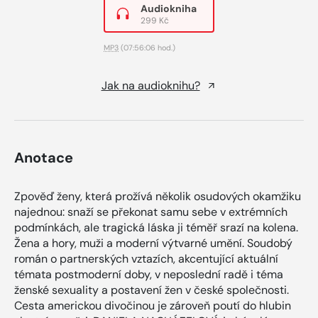
Audiokniha
299 Kč
MP3
(07:56:06 hod.)
Jak na audioknihu?
Anotace
Zpověď ženy, která prožívá několik osudových okamžiku
najednou: snaží se překonat samu sebe v extrémních
podmínkách, ale tragická láska ji téměř srazí na kolena.
Žena a hory, muži a moderní výtvarné umění. Soudobý
román o partnerských vztazích, akcentující aktuální
témata postmoderní doby, v neposlední radě i téma
ženské sexuality a postavení žen v české společnosti.
Cesta americkou divočinou je zároveň poutí do hlubin