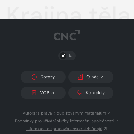
Krajina těla
PŘEPNOUT SVĚTLÝ/TMAVÝ REŽIM
Dotazy
O nás
VOP
Kontakty
Autorská práva k publikovaným materiálům
Podmínky pro užívání služby informační společnosti
Informace o zpracování osobních údajů