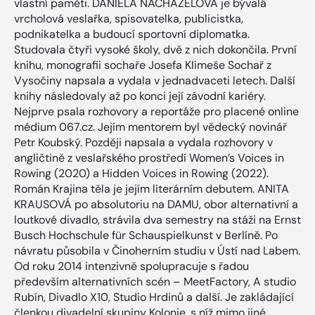
vlastní paměti. DANIELA NACHÁZELOVÁ je bývalá
vrcholová veslařka, spisovatelka, publicistka,
podnikatelka a budoucí sportovní diplomatka.
Studovala čtyři vysoké školy, dvě z nich dokončila. První
knihu, monografii sochaře Josefa Klimeše Sochař z
Vysočiny napsala a vydala v jednadvaceti letech. Další
knihy následovaly až po konci její závodní kariéry.
Nejprve psala rozhovory a reportáže pro placené online
médium 067.cz. Jejím mentorem byl vědecký novinář
Petr Koubský. Později napsala a vydala rozhovory v
angličtině z veslařského prostředí Women’s Voices in
Rowing (2020) a Hidden Voices in Rowing (2022).
Román Krajina těla je jejím literárním debutem. ANITA
KRAUSOVÁ po absolutoriu na DAMU, obor alternativní a
loutkové divadlo, strávila dva semestry na stáži na Ernst
Busch Hochschule für Schauspielkunst v Berlíně. Po
návratu působila v Činoherním studiu v Ústí nad Labem.
Od roku 2014 intenzivně spolupracuje s řadou
především alternativních scén – MeetFactory, A studio
Rubín, Divadlo X10, Studio Hrdinů a další. Je zakládající
členkou divadelní skupiny Kolonie, s níž mimo jiné