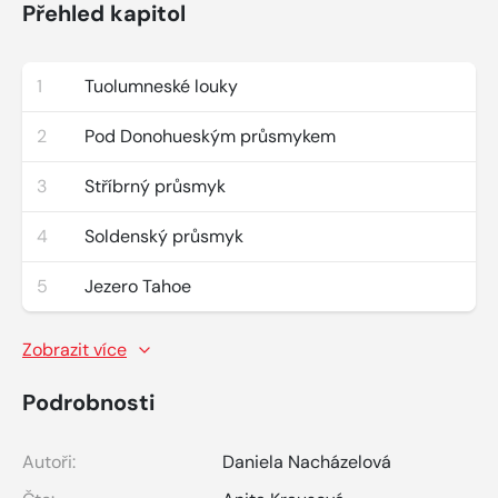
Přehled kapitol
1
Tuolumneské louky
2
Pod Donohueským průsmykem
3
Stříbrný průsmyk
4
Soldenský průsmyk
5
Jezero Tahoe
Zobrazit více
Podrobnosti
Autoři:
Daniela Nacházelová